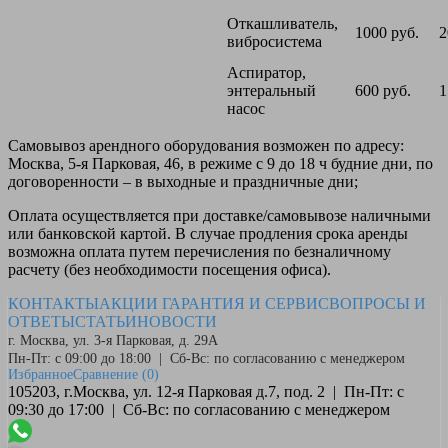
Откашливатель,
1000 руб.
2
вибросистема
Аспиратор,
энтеральный
600 руб.
1
насос
Самовывоз
арендного оборудования возможен по адресу:
Москва, 5-я Парковая, 46, в режиме с 9 до 18 ч будние дни, по
договоренности – в выходные и праздничные дни;
Оплата
осуществляется при доставке/самовывозе наличными
или банковской картой. В случае продления срока аренды
возможна оплата путем перечисления по безналичному
расчету (без необходимости посещения офиса).
КОНТАКТЫ
АКЦИИ
ГАРАНТИЯ И СЕРВИС
ВОПРОСЫ И
ОТВЕТЫ
СТАТЬИ
НОВОСТИ
г. Москва, ул. 3-я Парковая, д. 29А
Пн-Пт: с 09:00 до 18:00 | Сб-Вс: по согласованию с менеджером
Избранное
Сравнение
(0)
105203, г.Москва, ул. 12-я Парковая д.7, под. 2 | Пн-Пт: с
09:30 до 17:00 | Сб-Вс: по согласованию с менеджером