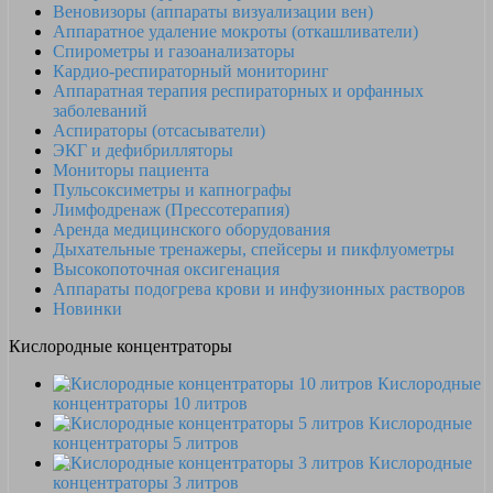
Веновизоры (аппараты визуализации вен)
Аппаратное удаление мокроты (откашливатели)
Спирометры и газоанализаторы
Кардио-респираторный мониторинг
Аппаратная терапия респираторных и орфанных
заболеваний
Аспираторы (отсасыватели)
ЭКГ и дефибрилляторы
Мониторы пациента
Пульсоксиметры и капнографы
Лимфодренаж (Прессотерапия)
Аренда медицинского оборудования
Дыхательные тренажеры, спейсеры и пикфлуометры
Высокопоточная оксигенация
Аппараты подогрева крови и инфузионных растворов
Новинки
Кислородные концентраторы
Кислородные
концентраторы 10 литров
Кислородные
концентраторы 5 литров
Кислородные
концентраторы 3 литров