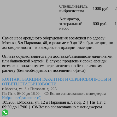
Откашливатель,
1000 руб.
2
вибросистема
Аспиратор,
энтеральный
600 руб.
1
насос
Самовывоз
арендного оборудования возможен по адресу:
Москва, 5-я Парковая, 46, в режиме с 9 до 18 ч будние дни, по
договоренности – в выходные и праздничные дни;
Оплата
осуществляется при доставке/самовывозе наличными
или банковской картой. В случае продления срока аренды
возможна оплата путем перечисления по безналичному
расчету (без необходимости посещения офиса).
КОНТАКТЫ
АКЦИИ
ГАРАНТИЯ И СЕРВИС
ВОПРОСЫ И
ОТВЕТЫ
СТАТЬИ
НОВОСТИ
г. Москва, ул. 3-я Парковая, д. 29А
Пн-Пт: с 09:00 до 18:00 | Сб-Вс: по согласованию с менеджером
Избранное
Сравнение
(0)
105203, г.Москва, ул. 12-я Парковая д.7, под. 2 | Пн-Пт: с
09:30 до 17:00 | Сб-Вс: по согласованию с менеджером