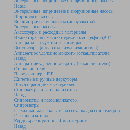
Энтеральные, шприцевые и инфузионные насосы
Назад
Энтеральные, шприцевые и инфузионные насосы
Шприцевые насосы
Волюметрические насосы (инфузоматы)
Энтеральные насосы
Аксессуары и расходные материалы
Инжекторы для компьютерной томографии (КТ)
Аппараты вакуумной терапии ран
Веновизоры (аппараты визуализации вен)
Аппаратное удаление мокроты (откашливатели)
Назад
Аппаратное удаление мокроты (откашливатели)
Откашливатели
Перкуссионеры IPP
Жилетные и ручные перкуторы
Пояса и расходные материалы
Спирометры и газоанализаторы
Назад
Спирометры и газоанализаторы
Спирометры
Расходные материалы и аксессуары для спирометров
Газоанализаторы
Кардио-респираторный мониторинг
Назад