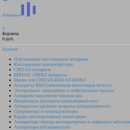
Избранное
0
Корзина
0 руб.
Каталог
Портативные кислородные аппараты
Кислородные концентраторы
СИПАП аппараты
БИПАП | НИВЛ аппараты
Маски для СИПАП-БИПАП-НИВЛ
Аппараты ИВЛ (инвазивная вентиляция легких)
Энтеральные, шприцевые и инфузионные насосы
Аппараты вакуумной терапии ран
Веновизоры (аппараты визуализации вен)
Аппаратное удаление мокроты (откашливатели)
Спирометры и газоанализаторы
Кардио-респираторный мониторинг
Аппаратная терапия респираторных и орфанных заболев
Аспираторы (отсасыватели)