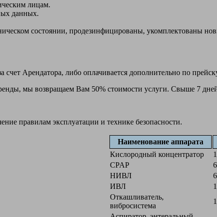
ическим лицам.
ных данных.
ехническом состоянии, продезинфицированы, укомплектованы н
а счет Арендатора, либо оплачивается дополнительно по прейск
 аренды, мы возвращаем Вам 50% стоимости услуги. Свыше 7 дней
чение правилам эксплуатации и технике безопасности.
Наименование аппарата
Кислородный концентратор
1
CPAP
6
НИВЛ
6
ИВЛ
1
Откашливатель,
1
вибросистема
Аспиратор, энтеральный