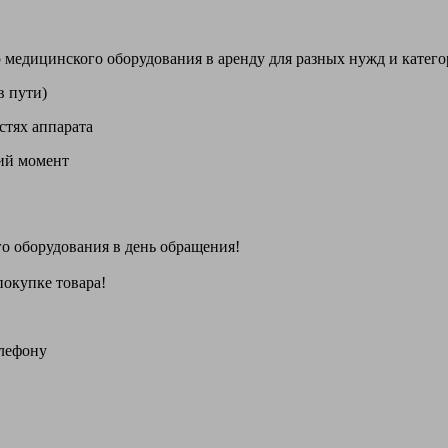
цинского оборудования в аренду для разных нужд и категори
в пути)
стях аппарата
щий момент
го оборудования
в день обращения
!
покупке товара!
елефону