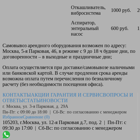
Откашливатель,
1000 руб.
2
вибросистема
Аспиратор,
энтеральный
600 руб.
1
насос
Самовывоз
арендного оборудования возможен по адресу:
Москва, 5-я Парковая, 46, в режиме с 9 до 18 ч будние дни, по
договоренности – в выходные и праздничные дни;
Оплата
осуществляется при доставке/самовывозе наличными
или банковской картой. В случае продления срока аренды
возможна оплата путем перечисления по безналичному
расчету (без необходимости посещения офиса).
КОНТАКТЫ
АКЦИИ
ГАРАНТИЯ И СЕРВИС
ВОПРОСЫ И
ОТВЕТЫ
СТАТЬИ
НОВОСТИ
г. Москва, ул. 3-я Парковая, д. 29А
Пн-Пт: с 09:00 до 18:00 | Сб-Вс: по согласованию с менеджером
Избранное
Сравнение
(0)
105203, г.Москва, ул. 12-я Парковая д.7, под. 2 | Пн-Пт: с
09:30 до 17:00 | Сб-Вс: по согласованию с менеджером