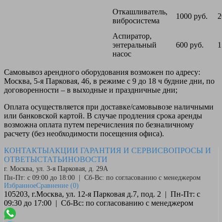
Откашливатель,
1000 руб.
2
вибросистема
Аспиратор,
энтеральный
600 руб.
1
насос
Самовывоз
арендного оборудования возможен по адресу:
Москва, 5-я Парковая, 46, в режиме с 9 до 18 ч будние дни, по
договоренности – в выходные и праздничные дни;
Оплата
осуществляется при доставке/самовывозе наличными
или банковской картой. В случае продления срока аренды
возможна оплата путем перечисления по безналичному
расчету (без необходимости посещения офиса).
КОНТАКТЫ
АКЦИИ
ГАРАНТИЯ И СЕРВИС
ВОПРОСЫ И
ОТВЕТЫ
СТАТЬИ
НОВОСТИ
г. Москва, ул. 3-я Парковая, д. 29А
Пн-Пт: с 09:00 до 18:00 | Сб-Вс: по согласованию с менеджером
Избранное
Сравнение
(0)
105203, г.Москва, ул. 12-я Парковая д.7, под. 2 | Пн-Пт: с
09:30 до 17:00 | Сб-Вс: по согласованию с менеджером