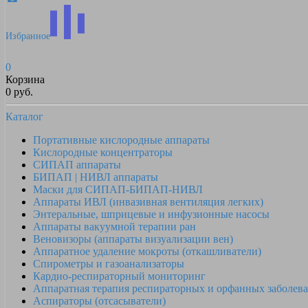
Избранное
0
Корзина
0 руб.
Каталог
Портативные кислородные аппараты
Кислородные концентраторы
СИПАП аппараты
БИПАП | НИВЛ аппараты
Маски для СИПАП-БИПАП-НИВЛ
Аппараты ИВЛ (инвазивная вентиляция легких)
Энтеральные, шприцевые и инфузионные насосы
Аппараты вакуумной терапии ран
Веновизоры (аппараты визуализации вен)
Аппаратное удаление мокроты (откашливатели)
Спирометры и газоанализаторы
Кардио-респираторный мониторинг
Аппаратная терапия респираторных и орфанных заболев
Аспираторы (отсасыватели)