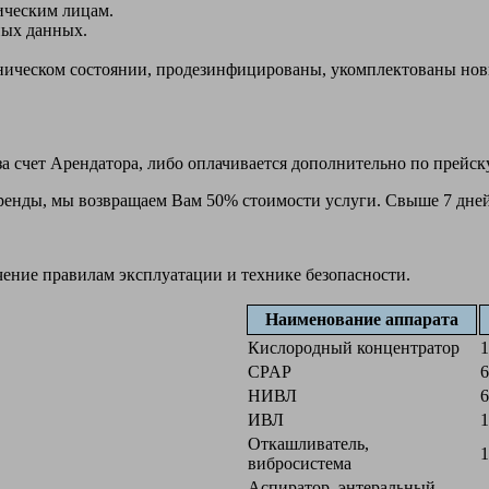
ическим лицам.
ных данных.
ехническом состоянии, продезинфицированы, укомплектованы н
а счет Арендатора, либо оплачивается дополнительно по прейск
 аренды, мы возвращаем Вам 50% стоимости услуги. Свыше 7 дней
чение правилам эксплуатации и технике безопасности.
Наименование аппарата
Кислородный концентратор
1
CPAP
6
НИВЛ
6
ИВЛ
1
Откашливатель,
1
вибросистема
Аспиратор, энтеральный