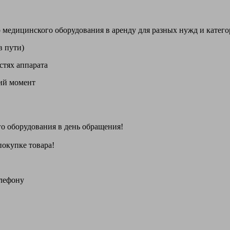
цинского оборудования в аренду для разных нужд и категори
в пути)
стях аппарата
щий момент
го оборудования
в день обращения
!
покупке товара!
елефону