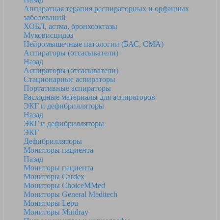
Аппаратная терапия респираторных и орфанных
заболеваний
ХОБЛ, астма, бронхоэктазы
Муковисцидоз
Нейромышечные патологии (БАС, СМА)
Аспираторы (отсасыватели)
Назад
Аспираторы (отсасыватели)
Стационарные аспираторы
Портативные аспираторы
Расходные материалы для аспираторов
ЭКГ и дефибрилляторы
Назад
ЭКГ и дефибрилляторы
ЭКГ
Дефибрилляторы
Мониторы пациента
Назад
Мониторы пациента
Мониторы Cardex
Мониторы ChoiceMMed
Мониторы General Meditech
Мониторы Lepu
Мониторы Mindray