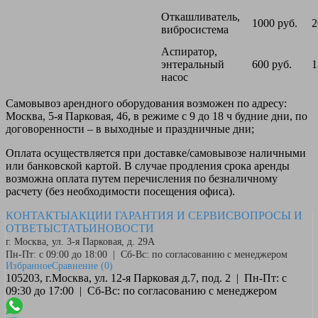
Откашливатель,
1000 руб.
2
вибросистема
Аспиратор,
энтеральный
600 руб.
1
насос
Самовывоз
арендного оборудования возможен по адресу:
Москва, 5-я Парковая, 46, в режиме с 9 до 18 ч будние дни, по
договоренности – в выходные и праздничные дни;
Оплата
осуществляется при доставке/самовывозе наличными
или банковской картой. В случае продления срока аренды
возможна оплата путем перечисления по безналичному
расчету (без необходимости посещения офиса).
КОНТАКТЫ
АКЦИИ
ГАРАНТИЯ И СЕРВИС
ВОПРОСЫ И
ОТВЕТЫ
СТАТЬИ
НОВОСТИ
г. Москва, ул. 3-я Парковая, д. 29А
Пн-Пт: с 09:00 до 18:00 | Сб-Вс: по согласованию с менеджером
Избранное
Сравнение
(0)
105203, г.Москва, ул. 12-я Парковая д.7, под. 2 | Пн-Пт: с
09:30 до 17:00 | Сб-Вс: по согласованию с менеджером