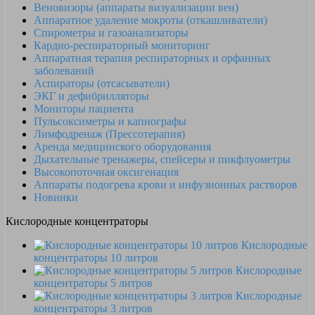
Веновизоры (аппараты визуализации вен)
Аппаратное удаление мокроты (откашливатели)
Спирометры и газоанализаторы
Кардио-респираторный мониторинг
Аппаратная терапия респираторных и орфанных
заболеваний
Аспираторы (отсасыватели)
ЭКГ и дефибрилляторы
Мониторы пациента
Пульсоксиметры и капнографы
Лимфодренаж (Прессотерапия)
Аренда медицинского оборудования
Дыхательные тренажеры, спейсеры и пикфлуометры
Высокопоточная оксигенация
Аппараты подогрева крови и инфузионных растворов
Новинки
Кислородные концентраторы
Кислородные
концентраторы 10 литров
Кислородные
концентраторы 5 литров
Кислородные
концентраторы 3 литров