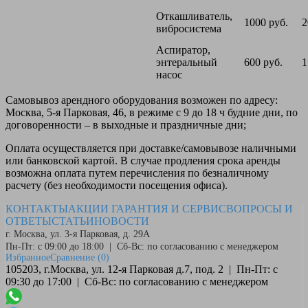
Откашливатель,
1000 руб.
2
вибросистема
Аспиратор,
энтеральный
600 руб.
1
насос
Самовывоз
арендного оборудования возможен по адресу:
Москва, 5-я Парковая, 46, в режиме с 9 до 18 ч будние дни, по
договоренности – в выходные и праздничные дни;
Оплата
осуществляется при доставке/самовывозе наличными
или банковской картой. В случае продления срока аренды
возможна оплата путем перечисления по безналичному
расчету (без необходимости посещения офиса).
КОНТАКТЫ
АКЦИИ
ГАРАНТИЯ И СЕРВИС
ВОПРОСЫ И
ОТВЕТЫ
СТАТЬИ
НОВОСТИ
г. Москва, ул. 3-я Парковая, д. 29А
Пн-Пт: с 09:00 до 18:00 | Сб-Вс: по согласованию с менеджером
Избранное
Сравнение
(0)
105203, г.Москва, ул. 12-я Парковая д.7, под. 2 | Пн-Пт: с
09:30 до 17:00 | Сб-Вс: по согласованию с менеджером