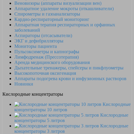
Веновизоры (аппараты визуализации вен)
Аппаратное удаление мокроты (откашливатели)
Спирометры и газоанализаторы
Кардио-респираторный мониторинг
Аппаратная терапия респираторных и орфанных
заболеваний
Аспираторы (отсасыватели)
ЭКГ и дефибрилляторы
Мониторы пациента
Пульсоксиметры и капнографы
Лимфодренаж (Прессотерапия)
Аренда медицинского оборудования
Дыхательные тренажеры, спейсеры и пикфлуометры
Высокопоточная оксигенация
Аппараты подогрева крови и инфузионных растворов
Новинки
Кислородные концентраторы
Кислородные
концентраторы 10 литров
Кислородные
концентраторы 5 литров
Кислородные
концентраторы 3 литров