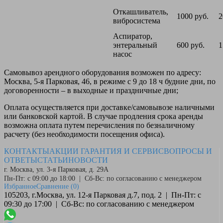
Откашливатель,
1000 руб.
2
вибросистема
Аспиратор,
энтеральный
600 руб.
1
насос
Самовывоз
арендного оборудования возможен по адресу:
Москва, 5-я Парковая, 46, в режиме с 9 до 18 ч будние дни, по
договоренности – в выходные и праздничные дни;
Оплата
осуществляется при доставке/самовывозе наличными
или банковской картой. В случае продления срока аренды
возможна оплата путем перечисления по безналичному
расчету (без необходимости посещения офиса).
КОНТАКТЫ
АКЦИИ
ГАРАНТИЯ И СЕРВИС
ВОПРОСЫ И
ОТВЕТЫ
СТАТЬИ
НОВОСТИ
г. Москва, ул. 3-я Парковая, д. 29А
Пн-Пт: с 09:00 до 18:00 | Сб-Вс: по согласованию с менеджером
Избранное
Сравнение
(0)
105203, г.Москва, ул. 12-я Парковая д.7, под. 2 | Пн-Пт: с
09:30 до 17:00 | Сб-Вс: по согласованию с менеджером