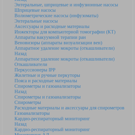
Энтеральные, шприцевые и инфузионные насосы
Шприцевые насосы
Волюметрические насосы (инфузоматы)
Энтеральные насосы
Аксессуары и расходные материалы
Инжекторы для компьютерной томографии (КТ)
Аппараты вакуумной терапии ран
Веновизоры (аппараты визуализации вен)
Аппаратное удаление мокроты (откашливатели)
Назад
Аппаратное удаление мокроты (откашливатели)
Откашливатели
Перкуссионеры IPP
Жилетные и ручные перкуторы
Пояса и расходные материалы
Спирометры и газоанализаторы
Назад
Спирометры и газоанализаторы
Спирометры
Расходные материалы и аксессуары для спирометров
Газоанализаторы
Кардио-респираторный мониторинг
Назад
Кардио-респираторный мониторинг
Мониторинг АД