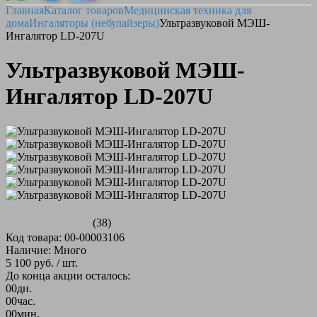
Главная
Каталог товаров
Медицинская техника для
дома
Ингаляторы (небулайзеры)
Ультразвуковой МЭШ-
Ингалятор LD-207U
Ультразвуковой МЭШ-
Ингалятор LD-207U
(38)
Код товара: 00-00003106
Наличие: Много
5 100 руб.
/ шт.
До конца акции осталось:
00
дн.
00
час.
00
мин.