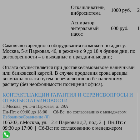
Откашливатель,
1000 руб.
2
вибросистема
Аспиратор,
энтеральный
600 руб.
1
насос
Самовывоз
арендного оборудования возможен по адресу:
Москва, 5-я Парковая, 46, в режиме с 9 до 18 ч будние дни, по
договоренности – в выходные и праздничные дни;
Оплата
осуществляется при доставке/самовывозе наличными
или банковской картой. В случае продления срока аренды
возможна оплата путем перечисления по безналичному
расчету (без необходимости посещения офиса).
КОНТАКТЫ
АКЦИИ
ГАРАНТИЯ И СЕРВИС
ВОПРОСЫ И
ОТВЕТЫ
СТАТЬИ
НОВОСТИ
г. Москва, ул. 3-я Парковая, д. 29А
Пн-Пт: с 09:00 до 18:00 | Сб-Вс: по согласованию с менеджером
Избранное
Сравнение
(0)
105203, г.Москва, ул. 12-я Парковая д.7, под. 2 | Пн-Пт: с
09:30 до 17:00 | Сб-Вс: по согласованию с менеджером