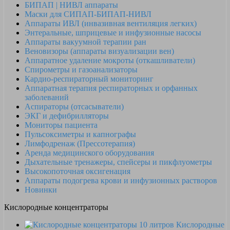
БИПАП | НИВЛ аппараты
Маски для СИПАП-БИПАП-НИВЛ
Аппараты ИВЛ (инвазивная вентиляция легких)
Энтеральные, шприцевые и инфузионные насосы
Аппараты вакуумной терапии ран
Веновизоры (аппараты визуализации вен)
Аппаратное удаление мокроты (откашливатели)
Спирометры и газоанализаторы
Кардио-респираторный мониторинг
Аппаратная терапия респираторных и орфанных
заболеваний
Аспираторы (отсасыватели)
ЭКГ и дефибрилляторы
Мониторы пациента
Пульсоксиметры и капнографы
Лимфодренаж (Прессотерапия)
Аренда медицинского оборудования
Дыхательные тренажеры, спейсеры и пикфлуометры
Высокопоточная оксигенация
Аппараты подогрева крови и инфузионных растворов
Новинки
Кислородные концентраторы
Кислородные