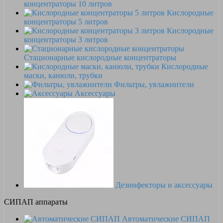
концентраторы 10 литров
Кислородные
концентраторы 5 литров
Кислородные
концентраторы 3 литров
Стационарные кислородные концентраторы
Кислородные
маски, канюли, трубки
Фильтры, увлажнители
Аксессуары
Дезинфекторы и аксессуары
СИПАП аппараты
Автоматические СИПАП