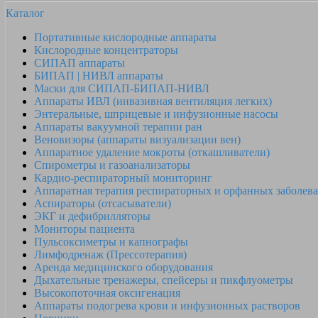
Каталог
Портативные кислородные аппараты
Кислородные концентраторы
СИПАП аппараты
БИПАП | НИВЛ аппараты
Маски для СИПАП-БИПАП-НИВЛ
Аппараты ИВЛ (инвазивная вентиляция легких)
Энтеральные, шприцевые и инфузионные насосы
Аппараты вакуумной терапии ран
Веновизоры (аппараты визуализации вен)
Аппаратное удаление мокроты (откашливатели)
Спирометры и газоанализаторы
Кардио-респираторный мониторинг
Аппаратная терапия респираторных и орфанных заболев
Аспираторы (отсасыватели)
ЭКГ и дефибрилляторы
Мониторы пациента
Пульсоксиметры и капнографы
Лимфодренаж (Прессотерапия)
Аренда медицинского оборудования
Дыхательные тренажеры, спейсеры и пикфлуометры
Высокопоточная оксигенация
Аппараты подогрева крови и инфузионных растворов