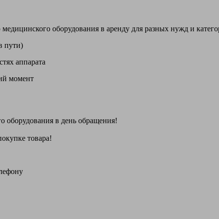
цинского оборудования в аренду для разных нужд и категори
в пути)
стях аппарата
щий момент
го оборудования
в день обращения
!
покупке товара!
елефону