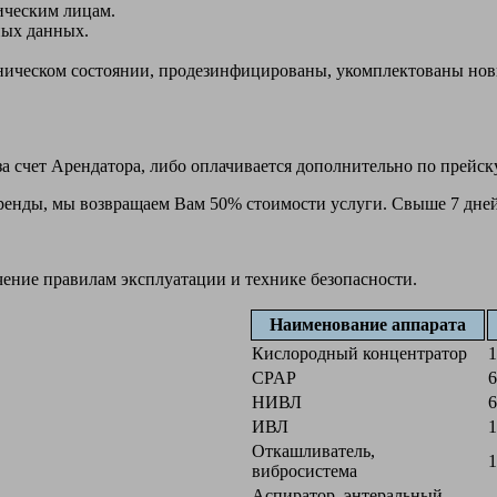
ическим лицам.
ных данных.
ехническом состоянии, продезинфицированы, укомплектованы н
а счет Арендатора, либо оплачивается дополнительно по прейск
 аренды, мы возвращаем Вам 50% стоимости услуги. Свыше 7 дней
чение правилам эксплуатации и технике безопасности.
Наименование аппарата
Кислородный концентратор
1
CPAP
6
НИВЛ
6
ИВЛ
1
Откашливатель,
1
вибросистема
Аспиратор, энтеральный