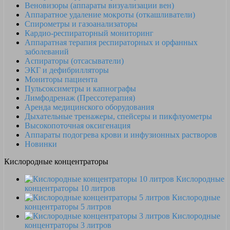
Веновизоры (аппараты визуализации вен)
Аппаратное удаление мокроты (откашливатели)
Спирометры и газоанализаторы
Кардио-респираторный мониторинг
Аппаратная терапия респираторных и орфанных
заболеваний
Аспираторы (отсасыватели)
ЭКГ и дефибрилляторы
Мониторы пациента
Пульсоксиметры и капнографы
Лимфодренаж (Прессотерапия)
Аренда медицинского оборудования
Дыхательные тренажеры, спейсеры и пикфлуометры
Высокопоточная оксигенация
Аппараты подогрева крови и инфузионных растворов
Новинки
Кислородные концентраторы
Кислородные
концентраторы 10 литров
Кислородные
концентраторы 5 литров
Кислородные
концентраторы 3 литров