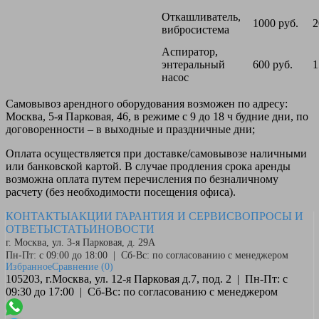
Откашливатель,
1000 руб.
2
вибросистема
Аспиратор,
энтеральный
600 руб.
1
насос
Самовывоз
арендного оборудования возможен по адресу:
Москва, 5-я Парковая, 46, в режиме с 9 до 18 ч будние дни, по
договоренности – в выходные и праздничные дни;
Оплата
осуществляется при доставке/самовывозе наличными
или банковской картой. В случае продления срока аренды
возможна оплата путем перечисления по безналичному
расчету (без необходимости посещения офиса).
КОНТАКТЫ
АКЦИИ
ГАРАНТИЯ И СЕРВИС
ВОПРОСЫ И
ОТВЕТЫ
СТАТЬИ
НОВОСТИ
г. Москва, ул. 3-я Парковая, д. 29А
Пн-Пт: с 09:00 до 18:00 | Сб-Вс: по согласованию с менеджером
Избранное
Сравнение
(0)
105203, г.Москва, ул. 12-я Парковая д.7, под. 2 | Пн-Пт: с
09:30 до 17:00 | Сб-Вс: по согласованию с менеджером