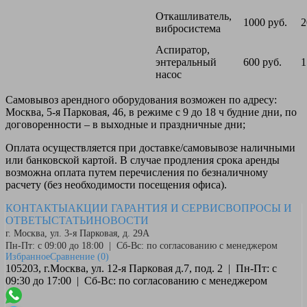
Откашливатель,
1000 руб.
2
вибросистема
Аспиратор,
энтеральный
600 руб.
1
насос
Самовывоз
арендного оборудования возможен по адресу:
Москва, 5-я Парковая, 46, в режиме с 9 до 18 ч будние дни, по
договоренности – в выходные и праздничные дни;
Оплата
осуществляется при доставке/самовывозе наличными
или банковской картой. В случае продления срока аренды
возможна оплата путем перечисления по безналичному
расчету (без необходимости посещения офиса).
КОНТАКТЫ
АКЦИИ
ГАРАНТИЯ И СЕРВИС
ВОПРОСЫ И
ОТВЕТЫ
СТАТЬИ
НОВОСТИ
г. Москва, ул. 3-я Парковая, д. 29А
Пн-Пт: с 09:00 до 18:00 | Сб-Вс: по согласованию с менеджером
Избранное
Сравнение
(0)
105203, г.Москва, ул. 12-я Парковая д.7, под. 2 | Пн-Пт: с
09:30 до 17:00 | Сб-Вс: по согласованию с менеджером