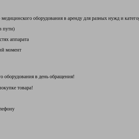
цинского оборудования в аренду для разных нужд и категори
в пути)
стях аппарата
щий момент
го оборудования
в день обращения
!
покупке товара!
елефону