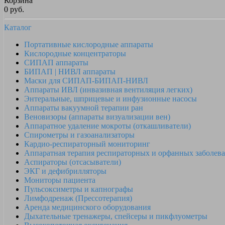
Корзина
0 руб.
Каталог
Портативные кислородные аппараты
Кислородные концентраторы
СИПАП аппараты
БИПАП | НИВЛ аппараты
Маски для СИПАП-БИПАП-НИВЛ
Аппараты ИВЛ (инвазивная вентиляция легких)
Энтеральные, шприцевые и инфузионные насосы
Аппараты вакуумной терапии ран
Веновизоры (аппараты визуализации вен)
Аппаратное удаление мокроты (откашливатели)
Спирометры и газоанализаторы
Кардио-респираторный мониторинг
Аппаратная терапия респираторных и орфанных заболев
Аспираторы (отсасыватели)
ЭКГ и дефибрилляторы
Мониторы пациента
Пульсоксиметры и капнографы
Лимфодренаж (Прессотерапия)
Аренда медицинского оборудования
Дыхательные тренажеры, спейсеры и пикфлуометры