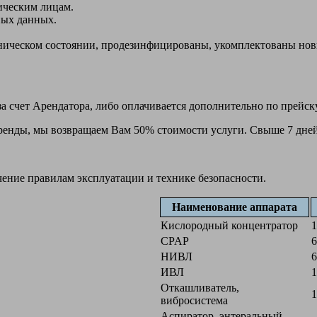
ическим лицам.
ных данных.
ехническом состоянии, продезинфицированы, укомплектованы н
а счет Арендатора, либо оплачивается дополнительно по прейск
 аренды, мы возвращаем Вам 50% стоимости услуги. Свыше 7 дней
чение правилам эксплуатации и технике безопасности.
Наименование аппарата
Кислородный концентратор
1
CPAP
6
НИВЛ
6
ИВЛ
1
Откашливатель,
1
вибросистема
Аспиратор, энтеральный