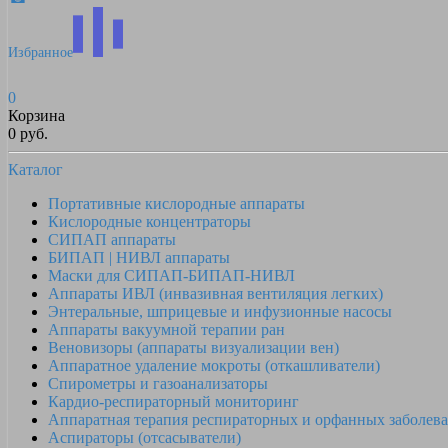
Избранное
0
Корзина
0 руб.
Каталог
Портативные кислородные аппараты
Кислородные концентраторы
СИПАП аппараты
БИПАП | НИВЛ аппараты
Маски для СИПАП-БИПАП-НИВЛ
Аппараты ИВЛ (инвазивная вентиляция легких)
Энтеральные, шприцевые и инфузионные насосы
Аппараты вакуумной терапии ран
Веновизоры (аппараты визуализации вен)
Аппаратное удаление мокроты (откашливатели)
Спирометры и газоанализаторы
Кардио-респираторный мониторинг
Аппаратная терапия респираторных и орфанных заболев
Аспираторы (отсасыватели)