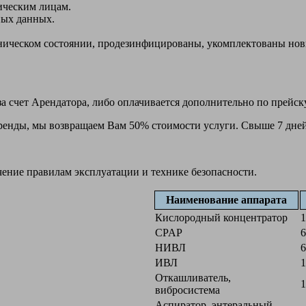
ическим лицам.
ных данных.
ехническом состоянии, продезинфицированы, укомплектованы н
а счет Арендатора, либо оплачивается дополнительно по прейск
 аренды, мы возвращаем Вам 50% стоимости услуги. Свыше 7 дней
чение правилам эксплуатации и технике безопасности.
Наименование аппарата
Кислородный концентратор
1
CPAP
6
НИВЛ
6
ИВЛ
1
Откашливатель,
1
вибросистема
Аспиратор, энтеральный