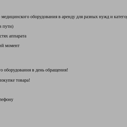
цинского оборудования в аренду для разных нужд и категори
в пути)
стях аппарата
щий момент
го оборудования
в день обращения
!
покупке товара!
елефону