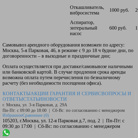
Откашливатель,
1000 руб.
2
вибросистема
Аспиратор,
энтеральный
600 руб.
1
насос
Самовывоз
арендного оборудования возможен по адресу:
Москва, 5-я Парковая, 46, в режиме с 9 до 18 ч будние дни, по
договоренности – в выходные и праздничные дни;
Оплата
осуществляется при доставке/самовывозе наличными
или банковской картой. В случае продления срока аренды
возможна оплата путем перечисления по безналичному
расчету (без необходимости посещения офиса).
КОНТАКТЫ
АКЦИИ
ГАРАНТИЯ И СЕРВИС
ВОПРОСЫ И
ОТВЕТЫ
СТАТЬИ
НОВОСТИ
г. Москва, ул. 3-я Парковая, д. 29А
Пн-Пт: с 09:00 до 18:00 | Сб-Вс: по согласованию с менеджером
Избранное
Сравнение
(0)
105203, г.Москва, ул. 12-я Парковая д.7, под. 2 | Пн-Пт: с
09:30 до 17:00 | Сб-Вс: по согласованию с менеджером