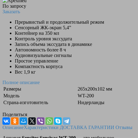
По запросу
Заказать
Прерывистый и продолжительный режим
Сенсорный ЖК-экран 5,4”
Контейнер на 350 мл
Контроль уровня экссудата
Запись объема экссудата в динамике
Автономность более 8 ч
Аудиовизуальные сигналы
Простое управление
Компактность корпуса
Вес 1,9 кг
Полное описание
Размеры
265х200х102 мм
Модель
WT-200
Страна-изготовитель
Нидерланды
Поделиться
Описание
Характеристики
ДОСТАВКА
ГАРАНТИИ
Отзывы
Аппарат
Sensitec Sensivac WT-200
— это мобильное