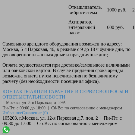
Откашливатель,
1000 руб.
2
вибросистема
Аспиратор,
энтеральный
600 руб.
1
насос
Самовывоз
арендного оборудования возможен по адресу:
Москва, 5-я Парковая, 46, в режиме с 9 до 18 ч будние дни, по
договоренности – в выходные и праздничные дни;
Оплата
осуществляется при доставке/самовывозе наличными
или банковской картой. В случае продления срока аренды
возможна оплата путем перечисления по безналичному
расчету (без необходимости посещения офиса).
КОНТАКТЫ
АКЦИИ
ГАРАНТИЯ И СЕРВИС
ВОПРОСЫ И
ОТВЕТЫ
СТАТЬИ
НОВОСТИ
г. Москва, ул. 3-я Парковая, д. 29А
Пн-Пт: с 09:00 до 18:00 | Сб-Вс: по согласованию с менеджером
Избранное
Сравнение
(0)
105203, г.Москва, ул. 12-я Парковая д.7, под. 2 | Пн-Пт: с
09:30 до 17:00 | Сб-Вс: по согласованию с менеджером