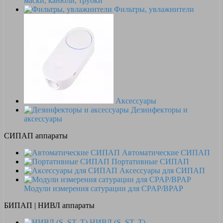
маски, канюли, трубки
Фильтры, увлажнители
Аксессуары
Дезинфекторы и
аксессуары
СИПАП аппараты
Автоматические СИПАП
Портативные СИПАП
Аксессуары для СИПАП
Модули измерения сатурации для CPAP/BPAP
БИПАП | НИВЛ аппараты
НИВЛ (S, ST, T)