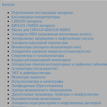
Каталог
Портативные кислородные аппараты
Кислородные концентраторы
СИПАП аппараты
БИПАП | НИВЛ аппараты
Маски для СИПАП-БИПАП-НИВЛ
Аппараты ИВЛ (инвазивная вентиляция легких)
Энтеральные, шприцевые и инфузионные насосы
Аппараты вакуумной терапии ран
Веновизоры (аппараты визуализации вен)
Аппаратное удаление мокроты (откашливатели)
Спирометры и газоанализаторы
Кардио-респираторный мониторинг
Аппаратная терапия респираторных и орфанных заболев
Аспираторы (отсасыватели)
ЭКГ и дефибрилляторы
Мониторы пациента
Пульсоксиметры и капнографы
Лимфодренаж (Прессотерапия)
Аренда медицинского оборудования
Дыхательные тренажеры, спейсеры и пикфлуометры
Высокопоточная оксигенация
Аппараты подогрева крови и инфузионных растворов