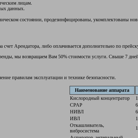
ическим лицам.
ных данных.
ехническом состоянии, продезинфицированы, укомплектованы н
а счет Арендатора, либо оплачивается дополнительно по прейск
 аренды, мы возвращаем Вам 50% стоимости услуги. Свыше 7 дней
чение правилам эксплуатации и технике безопасности.
Наименование аппарата
Кислородный концентратор
1
CPAP
6
НИВЛ
6
ИВЛ
1
Откашливатель,
1
вибросистема
Аспиратор, энтеральный