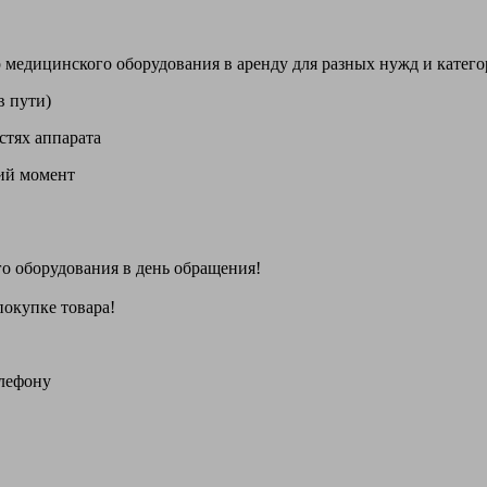
цинского оборудования в аренду для разных нужд и категори
в пути)
стях аппарата
щий момент
го оборудования
в день обращения
!
покупке товара!
елефону