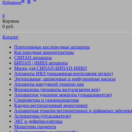
Избранное
0
Корзина
0 руб.
Каталог
Портативные кислородные аппараты
Кислородные концентраторы
СИПАП аппараты
БИПАП | НИВЛ аппараты
Маски для СИПАП-БИПАП-НИВЛ
Аппараты ИВЛ (инвазивная вентиляция легких)
Энтеральные, шприцевые и инфузионные насосы
Аппараты вакуумной терапии ран
Веновизоры (аппараты визуализации вен)
Аппаратное удаление мокроты (откашливатели)
Спирометры и газоанализаторы
Кардио-респираторный мониторинг
Аппаратная терапия респираторных и орфанных заболев
Аспираторы (отсасыватели)
ЭКГ и дефибрилляторы
Мониторы пациента
Пульсоксиметры и капнографы