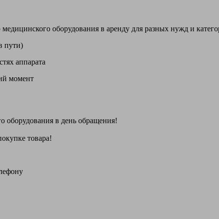
цинского оборудования в аренду для разных нужд и категори
в пути)
стях аппарата
щий момент
го оборудования
в день обращения
!
покупке товара!
елефону