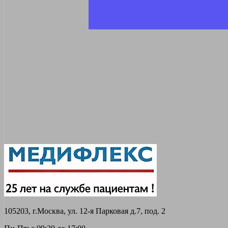
105203, г.Москва, ул. 12-я Парковая д.7, под. 2