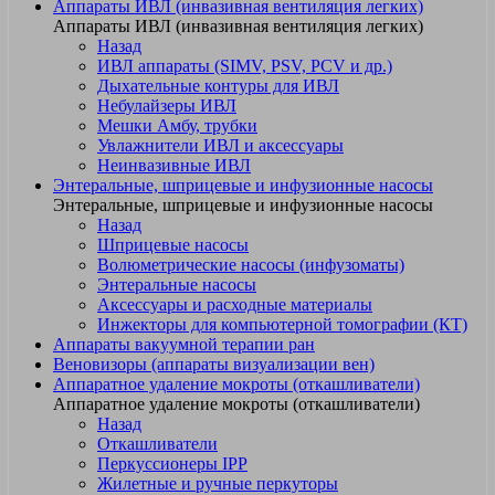
Аппараты ИВЛ (инвазивная вентиляция легких)
Аппараты ИВЛ (инвазивная вентиляция легких)
Назад
ИВЛ аппараты (SIMV, PSV, PCV и др.)
Дыхательные контуры для ИВЛ
Небулайзеры ИВЛ
Мешки Амбу, трубки
Увлажнители ИВЛ и аксессуары
Неинвазивные ИВЛ
Энтеральные, шприцевые и инфузионные насосы
Энтеральные, шприцевые и инфузионные насосы
Назад
Шприцевые насосы
Волюметрические насосы (инфузоматы)
Энтеральные насосы
Аксессуары и расходные материалы
Инжекторы для компьютерной томографии (КТ)
Аппараты вакуумной терапии ран
Веновизоры (аппараты визуализации вен)
Аппаратное удаление мокроты (откашливатели)
Аппаратное удаление мокроты (откашливатели)
Назад
Откашливатели
Перкуссионеры IPP
Жилетные и ручные перкуторы