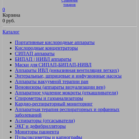
Сравнение
товаров
0
Корзина
0 руб.
Каталог
Портативные кислородные аппараты
Кислородные концентраторы
СИПАП аппараты
БИПАП | НИВЛ аппараты
Маски для СИПАП-БИПАП-НИВЛ
Аппараты ИВЛ (инвазивная вентиляция легких)
Энтеральные, шприцевые и инфузионные насосы
Аппараты вакуумной терапии ран
Веновизоры (аппараты визуализации вен)
Аппаратное удаление мокроты (откашливатели)
Спирометры и газоанализаторы
Кардио-респираторный мониторинг
Аппаратная терапия респираторных и орфанных
заболеваний
Аспираторы (отсасыватели)
ЭКГ и дефибрилляторы
Мониторы пациента
Пульсоксиметры и капнографы