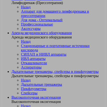
Лимфодренаж (Прессотерапия)
Назад
Аппарат для домашнего лимфодренажа и
прессотерапии
Для дома - Оптимальный
Профессиональные
Аксессуары
Аренда медицинского оборудования
Аренда медицинского оборудования
Назад
Стационарные и портативные источники
кислорода
СИПАП и НИВЛ аппараты
ИВЛ-аппараты
Откашливатели
Аспираторы
Дыхательные тренажеры, спейсеры и пикфлуометры
Дыхательные тренажеры, спейсеры и пикфлуометры
Назад
Дыхательные тренажеры
Пикфлуометры
Спейсеры
Высокопоточная оксигенация
Высокопоточная оксигенация
Назад