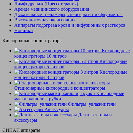
Лимфодренаж (Прессотерапия)
Аренда медицинского оборудования
Дыхательные тренажеры, спейсеры и пикфлуометры
Высокопоточная оксигенация
Аппараты подогрева крови и инфузионных растворов
Новинки
Кислородные концентраторы
Кислородные
концентраторы 10 литров
Кислородные
концентраторы 5 литров
Кислородные
концентраторы 3 литров
Стационарные кислородные концентраторы
Кислородные
маски, канюли, трубки
Фильтры, увлажнители
Аксессуары
Дезинфекторы и
аксессуары
СИПАП аппараты