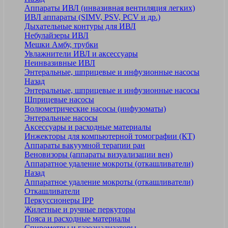
Аппараты ИВЛ (инвазивная вентиляция легких)
ИВЛ аппараты (SIMV, PSV, PCV и др.)
Дыхательные контуры для ИВЛ
Небулайзеры ИВЛ
Мешки Амбу, трубки
Увлажнители ИВЛ и аксессуары
Неинвазивные ИВЛ
Энтеральные, шприцевые и инфузионные насосы
Назад
Энтеральные, шприцевые и инфузионные насосы
Шприцевые насосы
Волюметрические насосы (инфузоматы)
Энтеральные насосы
Аксессуары и расходные материалы
Инжекторы для компьютерной томографии (КТ)
Аппараты вакуумной терапии ран
Веновизоры (аппараты визуализации вен)
Аппаратное удаление мокроты (откашливатели)
Назад
Аппаратное удаление мокроты (откашливатели)
Откашливатели
Перкуссионеры IPP
Жилетные и ручные перкуторы
Пояса и расходные материалы
Спирометры и газоанализаторы