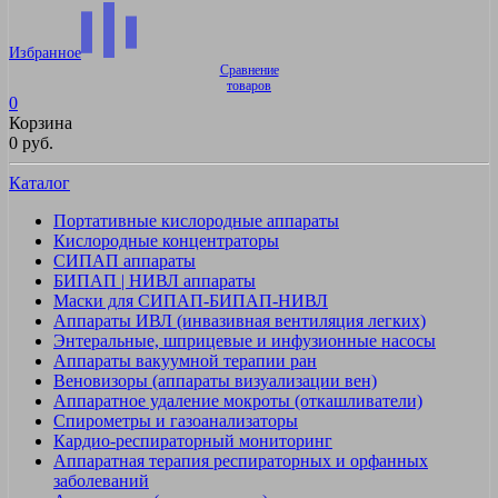
Избранное
Сравнение
товаров
0
Корзина
0 руб.
Каталог
Портативные кислородные аппараты
Кислородные концентраторы
СИПАП аппараты
БИПАП | НИВЛ аппараты
Маски для СИПАП-БИПАП-НИВЛ
Аппараты ИВЛ (инвазивная вентиляция легких)
Энтеральные, шприцевые и инфузионные насосы
Аппараты вакуумной терапии ран
Веновизоры (аппараты визуализации вен)
Аппаратное удаление мокроты (откашливатели)
Спирометры и газоанализаторы
Кардио-респираторный мониторинг
Аппаратная терапия респираторных и орфанных
заболеваний