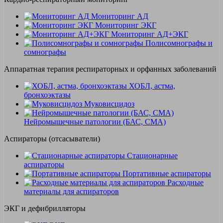
Мониторинг АД
Мониторинг ЭКГ
Мониторинг АД+ЭКГ
Полисомнографы и
сомнографы
Аппаратная терапия респираторных и орфанных заболеваний
ХОБЛ, астма,
бронхоэктазы
Муковисцидоз
Нейромышечные патологии (БАС, СМА)
Аспираторы (отсасыватели)
Стационарные
аспираторы
Портативные аспираторы
Расходные
материалы для аспираторов
ЭКГ и дефибрилляторы