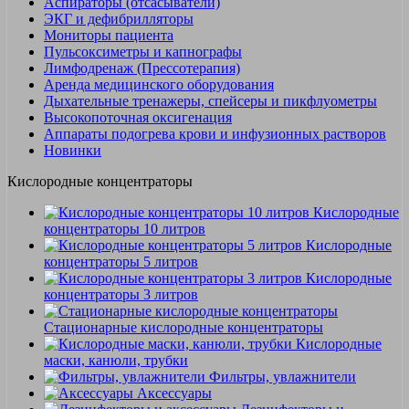
Аспираторы (отсасыватели)
ЭКГ и дефибрилляторы
Мониторы пациента
Пульсоксиметры и капнографы
Лимфодренаж (Прессотерапия)
Аренда медицинского оборудования
Дыхательные тренажеры, спейсеры и пикфлуометры
Высокопоточная оксигенация
Аппараты подогрева крови и инфузионных растворов
Новинки
Кислородные концентраторы
Кислородные
концентраторы 10 литров
Кислородные
концентраторы 5 литров
Кислородные
концентраторы 3 литров
Стационарные кислородные концентраторы
Кислородные
маски, канюли, трубки
Фильтры, увлажнители
Аксессуары