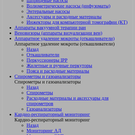
Шприцевые насосы
Волюметрические насосы (инфузоматы)
Энтеральные насосы
Аксессуары и расходные материалы
Инжекторы для компьютерной томографии (КТ)
Аппараты вакуумной терапии ран
Веновизоры (аппараты визуализации вен)
Аппаратное удаление мокроты (откашливатели)
Аппаратное удаление мокроты (откашливатели)
Назад
Откашливатели
Перкуссионеры IPP
Жилетные и ручные перкуторы
Пояса и расходные материалы
Спирометры и газоанализаторы
Спирометры и газоанализаторы
Назад
Спирометры
Расходные материалы и аксессуары для
спирометров
Газоанализаторы
Кардио-респираторный мониторинг
Кардио-респираторный мониторинг
Назад
Мониторинг АД