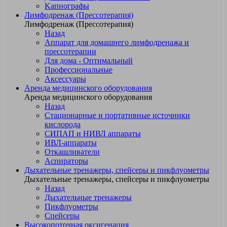
Kапнографы
Лимфодренаж (Прессотерапия)
Лимфодренаж (Прессотерапия)
Назад
Аппарат для домашнего лимфодренажа и
прессотерапии
Для дома - Оптимальный
Профессиональные
Аксессуары
Аренда медицинского оборудования
Аренда медицинского оборудования
Назад
Стационарные и портативные источники
кислорода
СИПАП и НИВЛ аппараты
ИВЛ-аппараты
Откашливатели
Аспираторы
Дыхательные тренажеры, спейсеры и пикфлуометры
Дыхательные тренажеры, спейсеры и пикфлуометры
Назад
Дыхательные тренажеры
Пикфлуометры
Спейсеры
Высокопоточная оксигенация