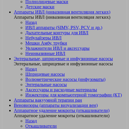
Полнолицевые маски
Детские маски
Аппараты ИВЛ (инвазивная вентиляция легких)
Аппараты ИВЛ (инвазивная вентиляция легких)
Назад
ИВЛ аппараты (SIMV, PSV, PCV и др.)
Дыхательные контуры для ИВЛ
Небулайзеры ИВЛ
Мешки Амбу, трубки
Увлажнители ИВЛ и аксессуары
Неинвазивные ИВЛ
Энтеральные, шприцевые и инфузионные насосы
Энтеральные, шприцевые и инфузионные насосы
Назад
Шприцевые насосы
Волюметрические насосы (инфузоматы)
Энтеральные насосы
Аксессуары и расходные материалы
Инжекторы для компьютерной томографии (КТ)
Аппараты вакуумной терапии ран
Веновизоры (аппараты визуализации вен)
Аппаратное удаление мокроты (откашливатели)
Аппаратное удаление мокроты (откашливатели)
Назад
Откашливатели