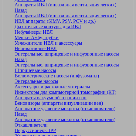
Аппараты ИВЛ (инвазивная вентиляция легких)
Назад
Аппараты ИВЛ (инвазивная вентиляция легких)
ИВЛ аппараты (SIMV, PSV, PCV и др.)
Дыхательные контуры для ИВЛ
Небулайзеры ИВЛ
Мешки Амбу, трубки
Увлажнители ИВЛ и аксессуары
Неинвазивные ИВЛ
Энтеральные, шприцевые и инфузионные насосы
Назад
Энтеральные, шприцевые и инфузионные насосы
Шприцевые насосы
Волюметрические насосы (инфузоматы)
Энтеральные насосы
Аксессуары и расходные материалы
Инжекторы для компьютерной томографии (КТ)
Аппараты вакуумной терапии ран
Веновизоры (аппараты визуализации вен)
Аппаратное удаление мокроты (откашливатели)
Назад
Аппаратное удаление мокроты (откашливатели)
Откашливатели
Перкуссионеры IPP
Жилетные и ручные перкуторы