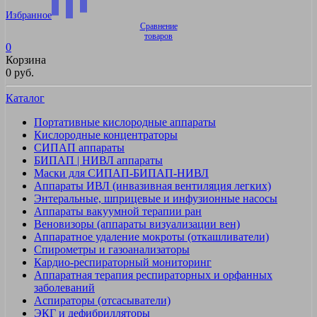
Избранное
Сравнение
товаров
0
Корзина
0 руб.
Каталог
Портативные кислородные аппараты
Кислородные концентраторы
СИПАП аппараты
БИПАП | НИВЛ аппараты
Маски для СИПАП-БИПАП-НИВЛ
Аппараты ИВЛ (инвазивная вентиляция легких)
Энтеральные, шприцевые и инфузионные насосы
Аппараты вакуумной терапии ран
Веновизоры (аппараты визуализации вен)
Аппаратное удаление мокроты (откашливатели)
Спирометры и газоанализаторы
Кардио-респираторный мониторинг
Аппаратная терапия респираторных и орфанных
заболеваний
Аспираторы (отсасыватели)
ЭКГ и дефибрилляторы