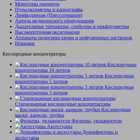
Мониторы пациента
Пульсоксиметры и капнографы
Лимфодренаж (Прессотерапия)
Аренда медицинского оборудования
Дыхательные тренажеры, спейсеры и пикфлуометры
Высокопоточная оксигенация
Аппараты подогрева крови и инфузионных растворов
Новинки
Кислородные концентраторы
Кислородные
концентраторы 10 литров
Кислородные
концентраторы 5 литров
Кислородные
концентраторы 3 литров
Стационарные кислородные концентраторы
Кислородные
маски, канюли, трубки
Фильтры, увлажнители
Аксессуары
Дезинфекторы и
аксессуары