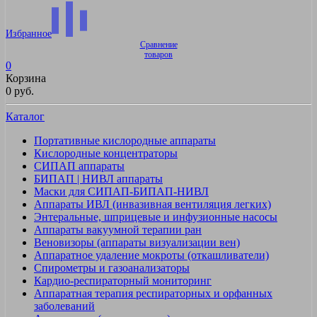
Избранное
Сравнение
товаров
0
Корзина
0 руб.
Каталог
Портативные кислородные аппараты
Кислородные концентраторы
СИПАП аппараты
БИПАП | НИВЛ аппараты
Маски для СИПАП-БИПАП-НИВЛ
Аппараты ИВЛ (инвазивная вентиляция легких)
Энтеральные, шприцевые и инфузионные насосы
Аппараты вакуумной терапии ран
Веновизоры (аппараты визуализации вен)
Аппаратное удаление мокроты (откашливатели)
Спирометры и газоанализаторы
Кардио-респираторный мониторинг
Аппаратная терапия респираторных и орфанных
заболеваний