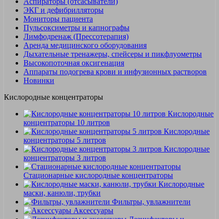
Аспираторы (отсасыватели)
ЭКГ и дефибрилляторы
Мониторы пациента
Пульсоксиметры и капнографы
Лимфодренаж (Прессотерапия)
Аренда медицинского оборудования
Дыхательные тренажеры, спейсеры и пикфлуометры
Высокопоточная оксигенация
Аппараты подогрева крови и инфузионных растворов
Новинки
Кислородные концентраторы
Кислородные
концентраторы 10 литров
Кислородные
концентраторы 5 литров
Кислородные
концентраторы 3 литров
Стационарные кислородные концентраторы
Кислородные
маски, канюли, трубки
Фильтры, увлажнители
Аксессуары