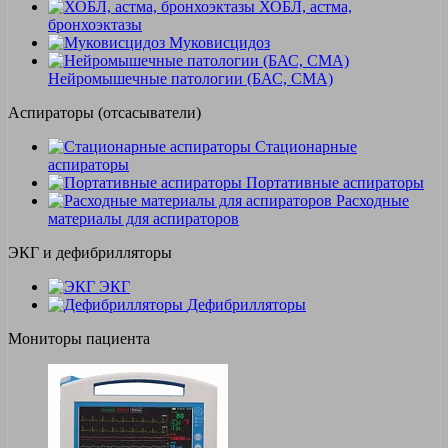
ХОБЛ, астма,
бронхоэктазы
Муковисцидоз
Нейромышечные патологии (БАС, СМА)
Аспираторы (отсасыватели)
Стационарные
аспираторы
Портативные аспираторы
Расходные
материалы для аспираторов
ЭКГ и дефибрилляторы
ЭКГ
Дефибрилляторы
Мониторы пациента