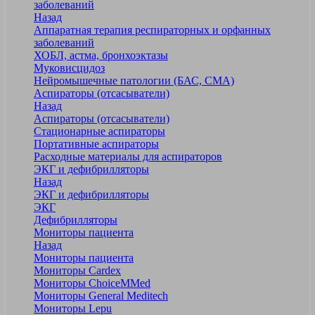
заболеваний
Назад
Аппаратная терапия респираторных и орфанных
заболеваний
ХОБЛ, астма, бронхоэктазы
Муковисцидоз
Нейромышечные патологии (БАС, СМА)
Аспираторы (отсасыватели)
Назад
Аспираторы (отсасыватели)
Стационарные аспираторы
Портативные аспираторы
Расходные материалы для аспираторов
ЭКГ и дефибрилляторы
Назад
ЭКГ и дефибрилляторы
ЭКГ
Дефибрилляторы
Мониторы пациента
Назад
Мониторы пациента
Мониторы Cardex
Мониторы ChoiceMMed
Мониторы General Meditech
Мониторы Lepu