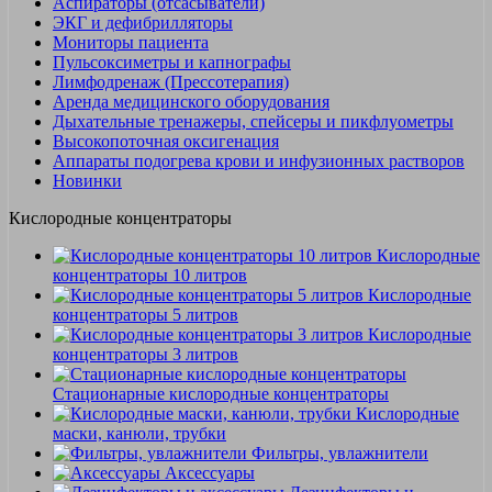
Аспираторы (отсасыватели)
ЭКГ и дефибрилляторы
Мониторы пациента
Пульсоксиметры и капнографы
Лимфодренаж (Прессотерапия)
Аренда медицинского оборудования
Дыхательные тренажеры, спейсеры и пикфлуометры
Высокопоточная оксигенация
Аппараты подогрева крови и инфузионных растворов
Новинки
Кислородные концентраторы
Кислородные
концентраторы 10 литров
Кислородные
концентраторы 5 литров
Кислородные
концентраторы 3 литров
Стационарные кислородные концентраторы
Кислородные
маски, канюли, трубки
Фильтры, увлажнители
Аксессуары