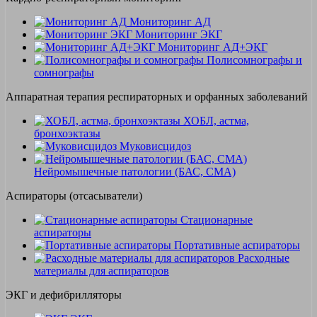
Мониторинг АД
Мониторинг ЭКГ
Мониторинг АД+ЭКГ
Полисомнографы и
сомнографы
Аппаратная терапия респираторных и орфанных заболеваний
ХОБЛ, астма,
бронхоэктазы
Муковисцидоз
Нейромышечные патологии (БАС, СМА)
Аспираторы (отсасыватели)
Стационарные
аспираторы
Портативные аспираторы
Расходные
материалы для аспираторов
ЭКГ и дефибрилляторы