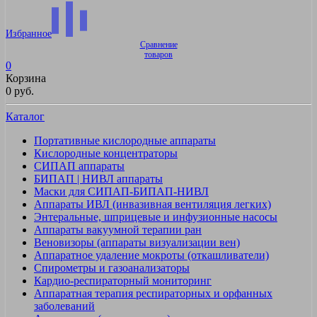
Избранное
Сравнение
товаров
0
Корзина
0 руб.
Каталог
Портативные кислородные аппараты
Кислородные концентраторы
СИПАП аппараты
БИПАП | НИВЛ аппараты
Маски для СИПАП-БИПАП-НИВЛ
Аппараты ИВЛ (инвазивная вентиляция легких)
Энтеральные, шприцевые и инфузионные насосы
Аппараты вакуумной терапии ран
Веновизоры (аппараты визуализации вен)
Аппаратное удаление мокроты (откашливатели)
Спирометры и газоанализаторы
Кардио-респираторный мониторинг
Аппаратная терапия респираторных и орфанных
заболеваний