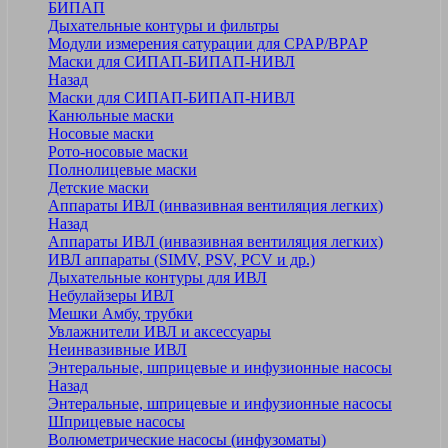
БИПАП
Дыхательные контуры и фильтры
Модули измерения сатурации для CPAP/BPAP
Маски для СИПАП-БИПАП-НИВЛ
Назад
Маски для СИПАП-БИПАП-НИВЛ
Канюльные маски
Носовые маски
Рото-носовые маски
Полнолицевые маски
Детские маски
Аппараты ИВЛ (инвазивная вентиляция легких)
Назад
Аппараты ИВЛ (инвазивная вентиляция легких)
ИВЛ аппараты (SIMV, PSV, PCV и др.)
Дыхательные контуры для ИВЛ
Небулайзеры ИВЛ
Мешки Амбу, трубки
Увлажнители ИВЛ и аксессуары
Неинвазивные ИВЛ
Энтеральные, шприцевые и инфузионные насосы
Назад
Энтеральные, шприцевые и инфузионные насосы
Шприцевые насосы
Волюметрические насосы (инфузоматы)