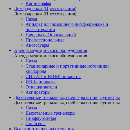
Kапнографы
Лимфодренаж (Прессотерапия)
Лимфодренаж (Прессотерапия)
Назад
Аппарат для домашнего лимфодренажа и
прессотерапии
Для дома - Оптимальный
Профессиональные
Аксессуары
Аренда медицинского оборудования
Аренда медицинского оборудования
Назад
Стационарные и портативные источники
кислорода
СИПАП и НИВЛ аппараты
ИВЛ-аппараты
Откашливатели
Аспираторы
Дыхательные тренажеры, спейсеры и пикфлуометры
Дыхательные тренажеры, спейсеры и пикфлуометры
Назад
Дыхательные тренажеры
Пикфлуометры
Спейсеры
Высокопоточная оксигенация