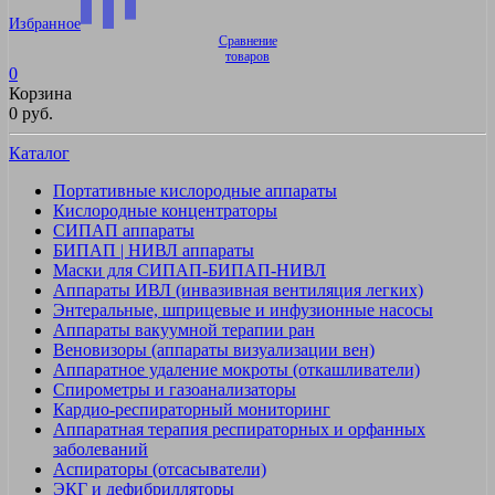
Избранное
Сравнение
товаров
0
Корзина
0 руб.
Каталог
Портативные кислородные аппараты
Кислородные концентраторы
СИПАП аппараты
БИПАП | НИВЛ аппараты
Маски для СИПАП-БИПАП-НИВЛ
Аппараты ИВЛ (инвазивная вентиляция легких)
Энтеральные, шприцевые и инфузионные насосы
Аппараты вакуумной терапии ран
Веновизоры (аппараты визуализации вен)
Аппаратное удаление мокроты (откашливатели)
Спирометры и газоанализаторы
Кардио-респираторный мониторинг
Аппаратная терапия респираторных и орфанных
заболеваний
Аспираторы (отсасыватели)
ЭКГ и дефибрилляторы