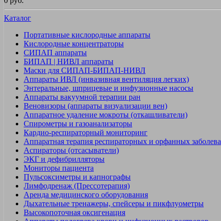
0 руб.
Каталог
Портативные кислородные аппараты
Кислородные концентраторы
СИПАП аппараты
БИПАП | НИВЛ аппараты
Маски для СИПАП-БИПАП-НИВЛ
Аппараты ИВЛ (инвазивная вентиляция легких)
Энтеральные, шприцевые и инфузионные насосы
Аппараты вакуумной терапии ран
Веновизоры (аппараты визуализации вен)
Аппаратное удаление мокроты (откашливатели)
Спирометры и газоанализаторы
Кардио-респираторный мониторинг
Аппаратная терапия респираторных и орфанных заболев
Аспираторы (отсасыватели)
ЭКГ и дефибрилляторы
Мониторы пациента
Пульсоксиметры и капнографы
Лимфодренаж (Прессотерапия)
Аренда медицинского оборудования
Дыхательные тренажеры, спейсеры и пикфлуометры
Высокопоточная оксигенация