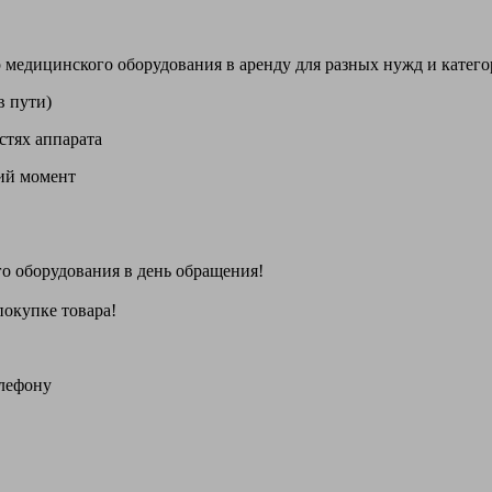
цинского оборудования в аренду для разных нужд и категори
в пути)
стях аппарата
щий момент
го оборудования
в день обращения
!
покупке товара!
елефону