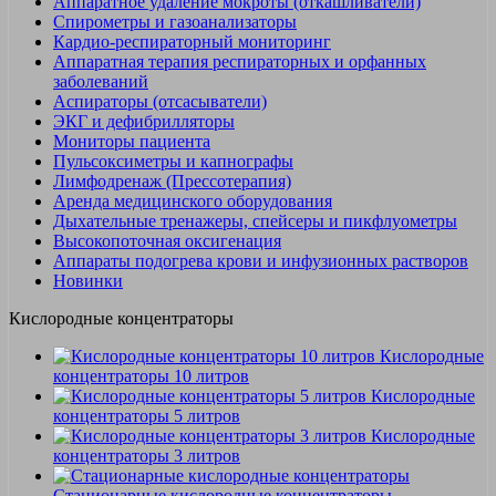
Аппаратное удаление мокроты (откашливатели)
Спирометры и газоанализаторы
Кардио-респираторный мониторинг
Аппаратная терапия респираторных и орфанных
заболеваний
Аспираторы (отсасыватели)
ЭКГ и дефибрилляторы
Мониторы пациента
Пульсоксиметры и капнографы
Лимфодренаж (Прессотерапия)
Аренда медицинского оборудования
Дыхательные тренажеры, спейсеры и пикфлуометры
Высокопоточная оксигенация
Аппараты подогрева крови и инфузионных растворов
Новинки
Кислородные концентраторы
Кислородные
концентраторы 10 литров
Кислородные
концентраторы 5 литров
Кислородные
концентраторы 3 литров
Стационарные кислородные концентраторы