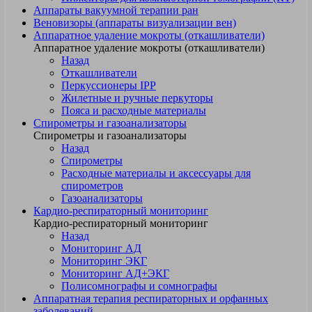
Аппараты вакуумной терапии ран
Веновизоры (аппараты визуализации вен)
Аппаратное удаление мокроты (откашливатели)
Аппаратное удаление мокроты (откашливатели)
Назад
Откашливатели
Перкуссионеры IPP
Жилетные и ручные перкуторы
Пояса и расходные материалы
Спирометры и газоанализаторы
Спирометры и газоанализаторы
Назад
Спирометры
Расходные материалы и аксессуары для
спирометров
Газоанализаторы
Кардио-респираторный мониторинг
Кардио-респираторный мониторинг
Назад
Мониторинг АД
Мониторинг ЭКГ
Мониторинг АД+ЭКГ
Полисомнографы и сомнографы
Аппаратная терапия респираторных и орфанных
заболеваний