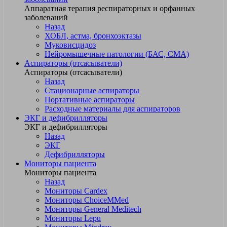
Аппаратная терапия респираторных и орфанных
заболеваний
Назад
ХОБЛ, астма, бронхоэктазы
Муковисцидоз
Нейромышечные патологии (БАС, СМА)
Аспираторы (отсасыватели)
Аспираторы (отсасыватели)
Назад
Стационарные аспираторы
Портативные аспираторы
Расходные материалы для аспираторов
ЭКГ и дефибрилляторы
ЭКГ и дефибрилляторы
Назад
ЭКГ
Дефибрилляторы
Мониторы пациента
Мониторы пациента
Назад
Мониторы Cardex
Мониторы ChoiceMMed
Мониторы General Meditech
Мониторы Lepu