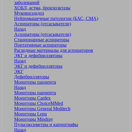
заболеваний
ХОБЛ, астма, бронхоэктазы
Муковисцидоз
Нейромышечные патологии (БАС, СМА)
Аспираторы (отсасыватели)
Назад
Аспираторы (отсасыватели)
Стационарные аспираторы
Портативные аспираторы
Расходные материалы для аспираторов
ЭКГ и дефибрилляторы
Назад
ЭКГ и дефибрилляторы
ЭКГ
Дефибрилляторы
Мониторы пациента
Назад
Мониторы пациента
Мониторы Cardex
Мониторы ChoiceMMed
Мониторы General Meditech
Мониторы Lepu
Мониторы Mindray
Пульсоксиметры и капнографы
Назад