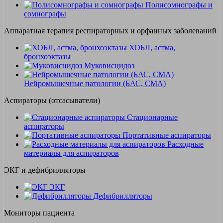
Полисомнографы и
сомнографы
Аппаратная терапия респираторных и орфанных заболеваний
ХОБЛ, астма,
бронхоэктазы
Муковисцидоз
Нейромышечные патологии (БАС, СМА)
Аспираторы (отсасыватели)
Стационарные
аспираторы
Портативные аспираторы
Расходные
материалы для аспираторов
ЭКГ и дефибрилляторы
ЭКГ
Дефибрилляторы
Мониторы пациента