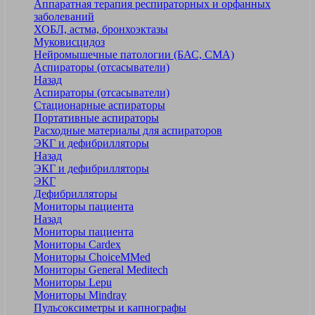
Аппаратная терапия респираторных и орфанных
заболеваний
ХОБЛ, астма, бронхоэктазы
Муковисцидоз
Нейромышечные патологии (БАС, СМА)
Аспираторы (отсасыватели)
Назад
Аспираторы (отсасыватели)
Стационарные аспираторы
Портативные аспираторы
Расходные материалы для аспираторов
ЭКГ и дефибрилляторы
Назад
ЭКГ и дефибрилляторы
ЭКГ
Дефибрилляторы
Мониторы пациента
Назад
Мониторы пациента
Мониторы Cardex
Мониторы ChoiceMMed
Мониторы General Meditech
Мониторы Lepu
Мониторы Mindray
Пульсоксиметры и капнографы