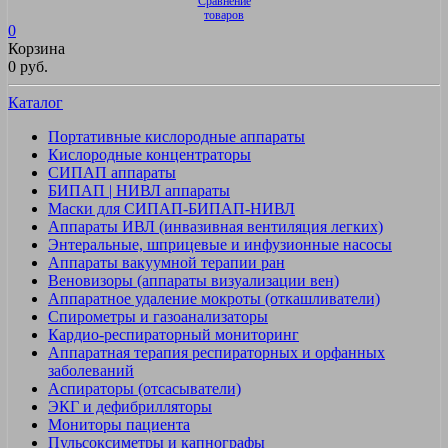
Сравнение
товаров
0
Корзина
0 руб.
Каталог
Портативные кислородные аппараты
Кислородные концентраторы
СИПАП аппараты
БИПАП | НИВЛ аппараты
Маски для СИПАП-БИПАП-НИВЛ
Аппараты ИВЛ (инвазивная вентиляция легких)
Энтеральные, шприцевые и инфузионные насосы
Аппараты вакуумной терапии ран
Веновизоры (аппараты визуализации вен)
Аппаратное удаление мокроты (откашливатели)
Спирометры и газоанализаторы
Кардио-респираторный мониторинг
Аппаратная терапия респираторных и орфанных
заболеваний
Аспираторы (отсасыватели)
ЭКГ и дефибрилляторы
Мониторы пациента
Пульсоксиметры и капнографы