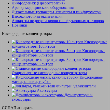
Лимфодренаж (Прессотерапия)
Аренда медицинского оборудования
Дыхательные тренажеры, спейсеры и пикфлуометры
Высокопоточная оксигенация
Аппараты подогрева крови и инфузионных растворов
Новинки
Кислородные концентраторы
Кислородные
концентраторы 10 литров
Кислородные
концентраторы 5 литров
Кислородные
концентраторы 3 литров
Стационарные кислородные концентраторы
Кислородные
маски, канюли, трубки
Фильтры, увлажнители
Аксессуары
Дезинфекторы и
аксессуары
СИПАП аппараты