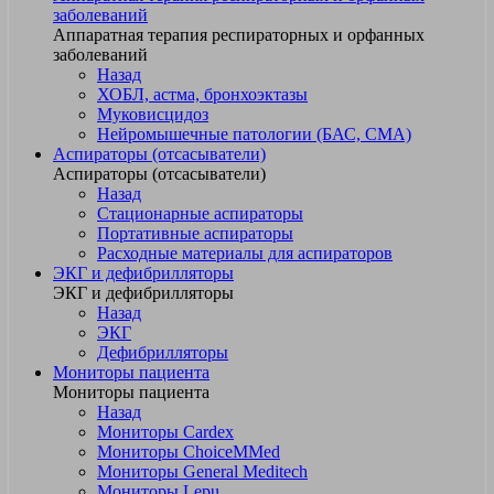
заболеваний
Аппаратная терапия респираторных и орфанных
заболеваний
Назад
ХОБЛ, астма, бронхоэктазы
Муковисцидоз
Нейромышечные патологии (БАС, СМА)
Аспираторы (отсасыватели)
Аспираторы (отсасыватели)
Назад
Стационарные аспираторы
Портативные аспираторы
Расходные материалы для аспираторов
ЭКГ и дефибрилляторы
ЭКГ и дефибрилляторы
Назад
ЭКГ
Дефибрилляторы
Мониторы пациента
Мониторы пациента
Назад
Мониторы Cardex
Мониторы ChoiceMMed
Мониторы General Meditech
Мониторы Lepu