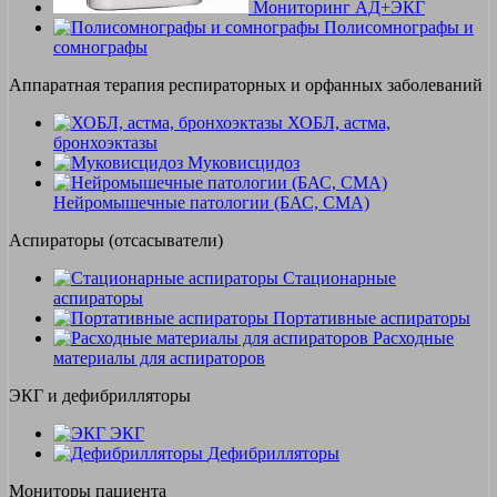
Мониторинг АД+ЭКГ
Полисомнографы и
сомнографы
Аппаратная терапия респираторных и орфанных заболеваний
ХОБЛ, астма,
бронхоэктазы
Муковисцидоз
Нейромышечные патологии (БАС, СМА)
Аспираторы (отсасыватели)
Стационарные
аспираторы
Портативные аспираторы
Расходные
материалы для аспираторов
ЭКГ и дефибрилляторы
ЭКГ
Дефибрилляторы
Мониторы пациента