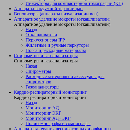
Инжекторы для компьютерной томографии (КТ)
Аппараты вакуумной терапии ран
Веновизоры (аппараты визуализации вен)
Аппаратное удаление мокроты (откашливатели)
Аппаратное удаление мокроты (откашливатели)
Назад
Откашливатели
Перкуссионеры IPP
Жилетные и ручные перкуторы
Пояса и расходные материалы
Спирометры и газоанализаторы
Спирометры и газоанализаторы
Назад
Спирометры
Расходные материалы и аксессуары для
спирометров
Газоанализаторы
Кардио-респираторный мониторинг
Кардио-респираторный мониторинг
Назад
Мониторинг АД
Мониторинг ЭКГ
Мониторинг АД+ЭКГ
Полисомнографы и сомнографы
Аппаратная терапия респираторных и орфанных