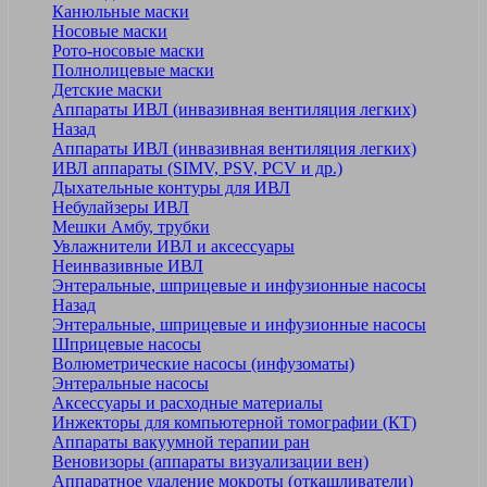
Канюльные маски
Носовые маски
Рото-носовые маски
Полнолицевые маски
Детские маски
Аппараты ИВЛ (инвазивная вентиляция легких)
Назад
Аппараты ИВЛ (инвазивная вентиляция легких)
ИВЛ аппараты (SIMV, PSV, PCV и др.)
Дыхательные контуры для ИВЛ
Небулайзеры ИВЛ
Мешки Амбу, трубки
Увлажнители ИВЛ и аксессуары
Неинвазивные ИВЛ
Энтеральные, шприцевые и инфузионные насосы
Назад
Энтеральные, шприцевые и инфузионные насосы
Шприцевые насосы
Волюметрические насосы (инфузоматы)
Энтеральные насосы
Аксессуары и расходные материалы
Инжекторы для компьютерной томографии (КТ)
Аппараты вакуумной терапии ран
Веновизоры (аппараты визуализации вен)
Аппаратное удаление мокроты (откашливатели)