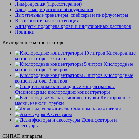
Лимфодренаж (Прессотерапия)
Аренда медицинского оборудования
Дыхательные тренажеры, спейсеры и пикфлуометры
Высокопоточная оксигенация
Аппараты подогрева крови и инфузионных растворов
Новинки
Кислородные концентраторы
Кислородные
концентраторы 10 литров
Кислородные
концентраторы 5 литров
Кислородные
концентраторы 3 литров
Стационарные кислородные концентраторы
Кислородные
маски, канюли, трубки
Фильтры, увлажнители
Аксессуары
Дезинфекторы и
аксессуары
СИПАП аппараты