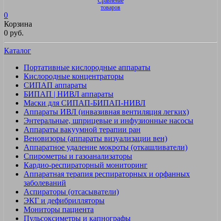
Сравнение
товаров
0
Корзина
0 руб.
Каталог
Портативные кислородные аппараты
Кислородные концентраторы
СИПАП аппараты
БИПАП | НИВЛ аппараты
Маски для СИПАП-БИПАП-НИВЛ
Аппараты ИВЛ (инвазивная вентиляция легких)
Энтеральные, шприцевые и инфузионные насосы
Аппараты вакуумной терапии ран
Веновизоры (аппараты визуализации вен)
Аппаратное удаление мокроты (откашливатели)
Спирометры и газоанализаторы
Кардио-респираторный мониторинг
Аппаратная терапия респираторных и орфанных
заболеваний
Аспираторы (отсасыватели)
ЭКГ и дефибрилляторы
Мониторы пациента
Пульсоксиметры и капнографы