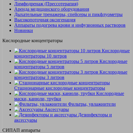
Лимфодренаж (Прессотерапия)
Аренда медицинского оборудования
Дыхательные тренажеры, спейсеры и пикфлуометры
Высокопоточная оксигенация
Аппараты подогрева крови и инфузионных растворов
Новинки
Кислородные концентраторы
Кислородные
концентраторы 10 литров
Кислородные
концентраторы 5 литров
Кислородные
концентраторы 3 литров
Стационарные кислородные концентраторы
Кислородные
маски, канюли, трубки
Фильтры, увлажнители
Аксессуары
Дезинфекторы и
аксессуары
СИПАП аппараты