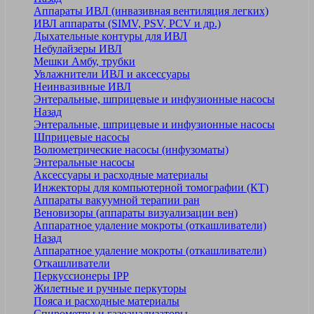
Аппараты ИВЛ (инвазивная вентиляция легких)
ИВЛ аппараты (SIMV, PSV, PCV и др.)
Дыхательные контуры для ИВЛ
Небулайзеры ИВЛ
Мешки Амбу, трубки
Увлажнители ИВЛ и аксессуары
Неинвазивные ИВЛ
Энтеральные, шприцевые и инфузионные насосы
Назад
Энтеральные, шприцевые и инфузионные насосы
Шприцевые насосы
Волюметрические насосы (инфузоматы)
Энтеральные насосы
Аксессуары и расходные материалы
Инжекторы для компьютерной томографии (КТ)
Аппараты вакуумной терапии ран
Веновизоры (аппараты визуализации вен)
Аппаратное удаление мокроты (откашливатели)
Назад
Аппаратное удаление мокроты (откашливатели)
Откашливатели
Перкуссионеры IPP
Жилетные и ручные перкуторы
Пояса и расходные материалы
Спирометры и газоанализаторы