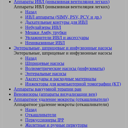
Аппараты ИВЛ (инвазивная вентиляция легких)
Аппараты ИВЛ (инвазивная вентиляция легких)
Назад
ИВЛ аппараты (SIMV, PSV, PCV и др.)
Дыхательные контуры для ИВЛ
Небулайзеры ИВЛ
Мешки Амбу, трубки
Увлажнители ИВЛ и аксессуары
Неинвазивные ИВЛ
Энтеральные, шприцевые и инфузионные насосы
Энтеральные, шприцевые и инфузионные насосы
Назад
Шприцевые насосы
Волюметрические насосы (инфузоматы)
Энтеральные насосы
Аксессуары и расходные материалы
Инжекторы для компьютерной томографии (КТ)
Аппараты вакуумной терапии ран
Веновизоры (аппараты визуализации вен)
Аппаратное удаление мокроты (откашливатели)
Аппаратное удаление мокроты (откашливатели)
Назад
Откашливатели
Перкуссионеры IPP
Жилетные и ручные перкуторы