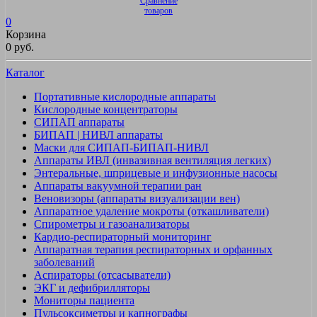
Сравнение
товаров
0
Корзина
0 руб.
Каталог
Портативные кислородные аппараты
Кислородные концентраторы
СИПАП аппараты
БИПАП | НИВЛ аппараты
Маски для СИПАП-БИПАП-НИВЛ
Аппараты ИВЛ (инвазивная вентиляция легких)
Энтеральные, шприцевые и инфузионные насосы
Аппараты вакуумной терапии ран
Веновизоры (аппараты визуализации вен)
Аппаратное удаление мокроты (откашливатели)
Спирометры и газоанализаторы
Кардио-респираторный мониторинг
Аппаратная терапия респираторных и орфанных
заболеваний
Аспираторы (отсасыватели)
ЭКГ и дефибрилляторы
Мониторы пациента
Пульсоксиметры и капнографы