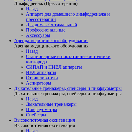
Лимфодренаж (Прессотерапия)
Назад
Аппарат для домашнего лимфодренажа и
прессотерапии
Для дома - Оптимальный
Профессиональные
Аксессуары
Аренда медицинского оборудования
Аренда медицинского оборудования
Назад
Стационарные и портативные источники
кислорода
СИПАП и НИВЛ аппараты
ИВЛ-аппараты
Откашливатели
Аспираторы
Дыхательные тренажеры, спейсеры и пикфлуометры
Дыхательные тренажеры, спейсеры и пикфлуометры
Назад
Дыхательные тренажеры
Пикфлуометры
Спейсеры
Высокопоточная оксигенация
Высокопоточная оксигенация
Назад