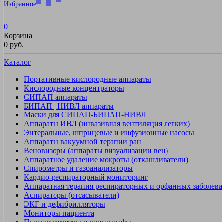
Избранное
0
Корзина
0 руб.
Каталог
Портативные кислородные аппараты
Кислородные концентраторы
СИПАП аппараты
БИПАП | НИВЛ аппараты
Маски для СИПАП-БИПАП-НИВЛ
Аппараты ИВЛ (инвазивная вентиляция легких)
Энтеральные, шприцевые и инфузионные насосы
Аппараты вакуумной терапии ран
Веновизоры (аппараты визуализации вен)
Аппаратное удаление мокроты (откашливатели)
Спирометры и газоанализаторы
Кардио-респираторный мониторинг
Аппаратная терапия респираторных и орфанных заболев
Аспираторы (отсасыватели)
ЭКГ и дефибрилляторы
Мониторы пациента
Пульсоксиметры и капнографы