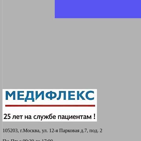
105203, г.Москва, ул. 12-я Парковая д.7, под. 2