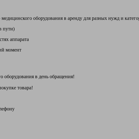
цинского оборудования в аренду для разных нужд и категори
в пути)
стях аппарата
щий момент
го оборудования
в день обращения
!
покупке товара!
елефону