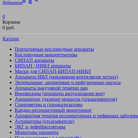
Избранное
0
Корзина
0 руб.
Каталог
Портативные кислородные аппараты
Кислородные концентраторы
СИПАП аппараты
БИПАП | НИВЛ аппараты
Маски для СИПАП-БИПАП-НИВЛ
Аппараты ИВЛ (инвазивная вентиляция легких)
Энтеральные, шприцевые и инфузионные насосы
Аппараты вакуумной терапии ран
Веновизоры (аппараты визуализации вен)
Аппаратное удаление мокроты (откашливатели)
Спирометры и газоанализаторы
Кардио-респираторный мониторинг
Аппаратная терапия респираторных и орфанных заболев
Аспираторы (отсасыватели)
ЭКГ и дефибрилляторы
Мониторы пациента
Пульсоксиметры и капнографы