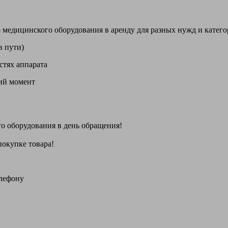
цинского оборудования в аренду для разных нужд и категори
в пути)
стях аппарата
щий момент
го оборудования
в день обращения
!
покупке товара!
елефону