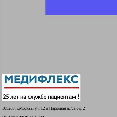
105203, г.Москва, ул. 12-я Парковая д.7, под. 2