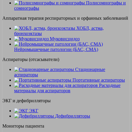
Полисомнографы и
сомнографы
Аппаратная терапия респираторных и орфанных заболеваний
ХОБЛ, астма,
бронхоэктазы
Муковисцидоз
Нейромышечные патологии (БАС, СМА)
Аспираторы (отсасыватели)
Стационарные
аспираторы
Портативные аспираторы
Расходные
материалы для аспираторов
ЭКГ и дефибрилляторы
ЭКГ
Дефибрилляторы
Мониторы пациента