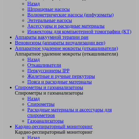
Назад
Шприцевые насосы
Волюметрические насосы (инфузоматы)
Энтеральные насосы
Аксессуары и расходные материалы
Инжекторы для компьютерной томографии (КТ)
Аппараты вакуумной терапии ран
Веновизоры (аппараты визуализации вен)
Аппаратное удаление мокроты (откашливатели)
Аппаратное удаление мокроты (откашливатели)
Назад
Откашливатели
Перкуссионеры IPP
Жилетные и ручные перкуторы
Пояса и расходные материалы
Спирометры и газоанализаторы
Спирометры и газоанализаторы
Назад
Спирометры
Расходные материалы и аксессуары для
спирометров
Газоанализаторы
Кардио-респираторный мониторинг
Кардио-респираторный мониторинг
Назад