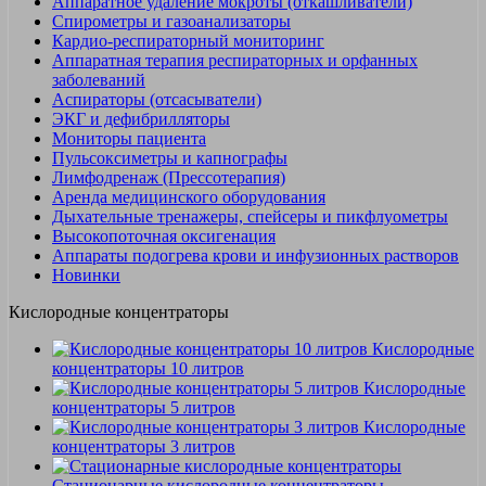
Аппаратное удаление мокроты (откашливатели)
Спирометры и газоанализаторы
Кардио-респираторный мониторинг
Аппаратная терапия респираторных и орфанных
заболеваний
Аспираторы (отсасыватели)
ЭКГ и дефибрилляторы
Мониторы пациента
Пульсоксиметры и капнографы
Лимфодренаж (Прессотерапия)
Аренда медицинского оборудования
Дыхательные тренажеры, спейсеры и пикфлуометры
Высокопоточная оксигенация
Аппараты подогрева крови и инфузионных растворов
Новинки
Кислородные концентраторы
Кислородные
концентраторы 10 литров
Кислородные
концентраторы 5 литров
Кислородные
концентраторы 3 литров
Стационарные кислородные концентраторы