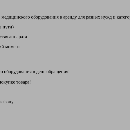
цинского оборудования в аренду для разных нужд и категори
в пути)
стях аппарата
щий момент
го оборудования
в день обращения
!
покупке товара!
елефону