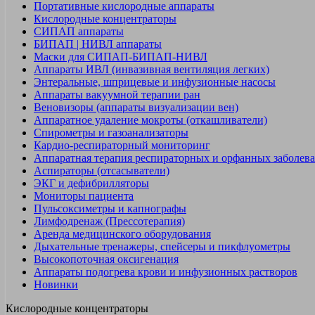
Портативные кислородные аппараты
Кислородные концентраторы
СИПАП аппараты
БИПАП | НИВЛ аппараты
Маски для СИПАП-БИПАП-НИВЛ
Аппараты ИВЛ (инвазивная вентиляция легких)
Энтеральные, шприцевые и инфузионные насосы
Аппараты вакуумной терапии ран
Веновизоры (аппараты визуализации вен)
Аппаратное удаление мокроты (откашливатели)
Спирометры и газоанализаторы
Кардио-респираторный мониторинг
Аппаратная терапия респираторных и орфанных заболев
Аспираторы (отсасыватели)
ЭКГ и дефибрилляторы
Мониторы пациента
Пульсоксиметры и капнографы
Лимфодренаж (Прессотерапия)
Аренда медицинского оборудования
Дыхательные тренажеры, спейсеры и пикфлуометры
Высокопоточная оксигенация
Аппараты подогрева крови и инфузионных растворов
Новинки
Кислородные концентраторы