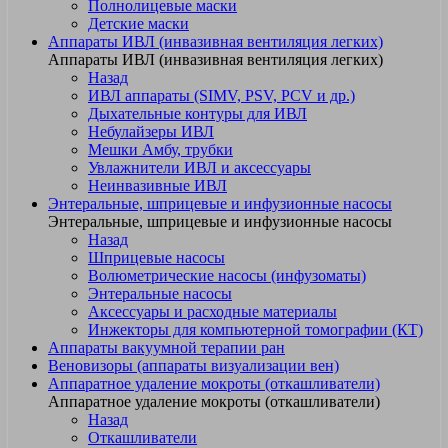
Полнолицевые маски
Детские маски
Аппараты ИВЛ (инвазивная вентиляция легких)
Аппараты ИВЛ (инвазивная вентиляция легких)
Назад
ИВЛ аппараты (SIMV, PSV, PCV и др.)
Дыхательные контуры для ИВЛ
Небулайзеры ИВЛ
Мешки Амбу, трубки
Увлажнители ИВЛ и аксессуары
Неинвазивные ИВЛ
Энтеральные, шприцевые и инфузионные насосы
Энтеральные, шприцевые и инфузионные насосы
Назад
Шприцевые насосы
Волюметрические насосы (инфузоматы)
Энтеральные насосы
Аксессуары и расходные материалы
Инжекторы для компьютерной томографии (КТ)
Аппараты вакуумной терапии ран
Веновизоры (аппараты визуализации вен)
Аппаратное удаление мокроты (откашливатели)
Аппаратное удаление мокроты (откашливатели)
Назад
Откашливатели