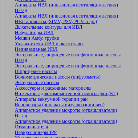
Аппараты ИВЛ (инвазивная вентиляция легких)
Назад
Аппараты ИВЛ (инвазивная вентиляция легких)
ИВЛ аппараты (SIMV, PSV, PCV и др.)
Дыхательные контуры для ИВЛ
Небулайзеры ИВЛ
Мешки Амбу, трубки
Увлажнители ИВЛ и аксессуары
Неинвазивные ИВЛ
Энтеральные, шприцевые и инфузионные насосы
Назад
Энтеральные, шприцевые и инфузионные насосы
Шприцевые насосы
Волюметрические насосы (инфузоматы)
Энтеральные насосы
Аксессуары и расходные материалы
Инжекторы для компьютерной томографии (КТ)
Аппараты вакуумной терапии ран
Веновизоры (аппараты визуализации вен)
Аппаратное удаление мокроты (откашливатели)
Назад
Аппаратное удаление мокроты (откашливатели)
Откашливатели
Перкуссионеры IPP
Жилетные и ручные перкуторы