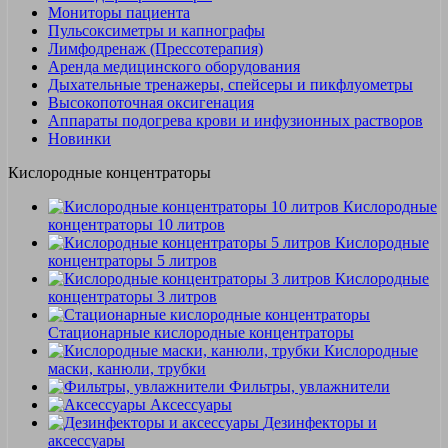
Мониторы пациента
Пульсоксиметры и капнографы
Лимфодренаж (Прессотерапия)
Аренда медицинского оборудования
Дыхательные тренажеры, спейсеры и пикфлуометры
Высокопоточная оксигенация
Аппараты подогрева крови и инфузионных растворов
Новинки
Кислородные концентраторы
Кислородные
концентраторы 10 литров
Кислородные
концентраторы 5 литров
Кислородные
концентраторы 3 литров
Стационарные кислородные концентраторы
Кислородные
маски, канюли, трубки
Фильтры, увлажнители
Аксессуары
Дезинфекторы и
аксессуары