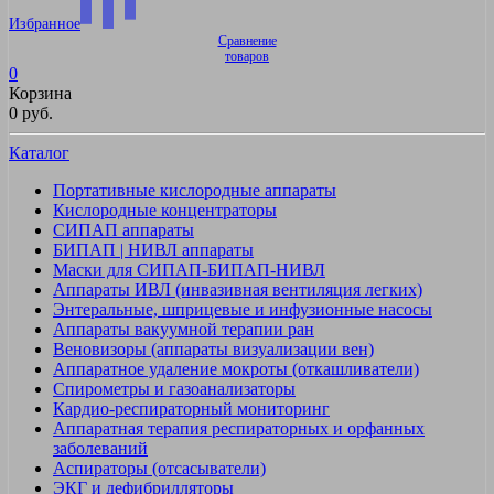
Избранное
Сравнение
товаров
0
Корзина
0 руб.
Каталог
Портативные кислородные аппараты
Кислородные концентраторы
СИПАП аппараты
БИПАП | НИВЛ аппараты
Маски для СИПАП-БИПАП-НИВЛ
Аппараты ИВЛ (инвазивная вентиляция легких)
Энтеральные, шприцевые и инфузионные насосы
Аппараты вакуумной терапии ран
Веновизоры (аппараты визуализации вен)
Аппаратное удаление мокроты (откашливатели)
Спирометры и газоанализаторы
Кардио-респираторный мониторинг
Аппаратная терапия респираторных и орфанных
заболеваний
Аспираторы (отсасыватели)
ЭКГ и дефибрилляторы