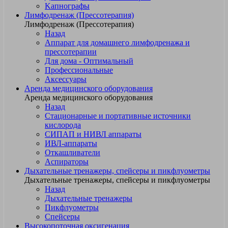
Kапнографы
Лимфодренаж (Прессотерапия)
Лимфодренаж (Прессотерапия)
Назад
Аппарат для домашнего лимфодренажа и
прессотерапии
Для дома - Оптимальный
Профессиональные
Аксессуары
Аренда медицинского оборудования
Аренда медицинского оборудования
Назад
Стационарные и портативные источники
кислорода
СИПАП и НИВЛ аппараты
ИВЛ-аппараты
Откашливатели
Аспираторы
Дыхательные тренажеры, спейсеры и пикфлуометры
Дыхательные тренажеры, спейсеры и пикфлуометры
Назад
Дыхательные тренажеры
Пикфлуометры
Спейсеры
Высокопоточная оксигенация