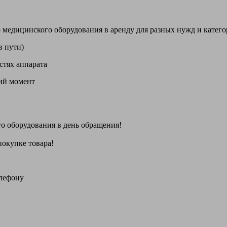
цинского оборудования в аренду для разных нужд и категори
в пути)
стях аппарата
щий момент
го оборудования
в день обращения
!
покупке товара!
елефону