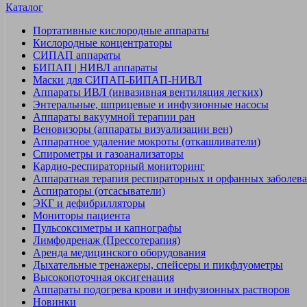
Каталог
Портативные кислородные аппараты
Кислородные концентраторы
СИПАП аппараты
БИПАП | НИВЛ аппараты
Маски для СИПАП-БИПАП-НИВЛ
Аппараты ИВЛ (инвазивная вентиляция легких)
Энтеральные, шприцевые и инфузионные насосы
Аппараты вакуумной терапии ран
Веновизоры (аппараты визуализации вен)
Аппаратное удаление мокроты (откашливатели)
Спирометры и газоанализаторы
Кардио-респираторный мониторинг
Аппаратная терапия респираторных и орфанных заболев
Аспираторы (отсасыватели)
ЭКГ и дефибрилляторы
Мониторы пациента
Пульсоксиметры и капнографы
Лимфодренаж (Прессотерапия)
Аренда медицинского оборудования
Дыхательные тренажеры, спейсеры и пикфлуометры
Высокопоточная оксигенация
Аппараты подогрева крови и инфузионных растворов
Новинки