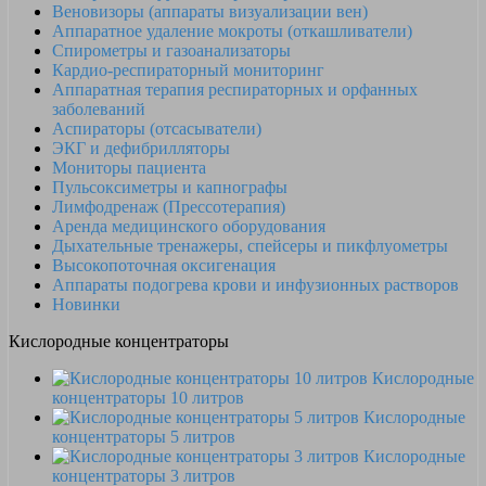
Веновизоры (аппараты визуализации вен)
Аппаратное удаление мокроты (откашливатели)
Спирометры и газоанализаторы
Кардио-респираторный мониторинг
Аппаратная терапия респираторных и орфанных
заболеваний
Аспираторы (отсасыватели)
ЭКГ и дефибрилляторы
Мониторы пациента
Пульсоксиметры и капнографы
Лимфодренаж (Прессотерапия)
Аренда медицинского оборудования
Дыхательные тренажеры, спейсеры и пикфлуометры
Высокопоточная оксигенация
Аппараты подогрева крови и инфузионных растворов
Новинки
Кислородные концентраторы
Кислородные
концентраторы 10 литров
Кислородные
концентраторы 5 литров
Кислородные
концентраторы 3 литров