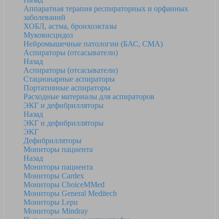
Аппаратная терапия респираторных и орфанных
заболеваний
ХОБЛ, астма, бронхоэктазы
Муковисцидоз
Нейромышечные патологии (БАС, СМА)
Аспираторы (отсасыватели)
Назад
Аспираторы (отсасыватели)
Стационарные аспираторы
Портативные аспираторы
Расходные материалы для аспираторов
ЭКГ и дефибрилляторы
Назад
ЭКГ и дефибрилляторы
ЭКГ
Дефибрилляторы
Мониторы пациента
Назад
Мониторы пациента
Мониторы Cardex
Мониторы ChoiceMMed
Мониторы General Meditech
Мониторы Lepu
Мониторы Mindray