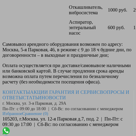
Откашливатель,
1000 руб.
2
вибросистема
Аспиратор,
энтеральный
600 руб.
1
насос
Самовывоз
арендного оборудования возможен по адресу:
Москва, 5-я Парковая, 46, в режиме с 9 до 18 ч будние дни, по
договоренности – в выходные и праздничные дни;
Оплата
осуществляется при доставке/самовывозе наличными
или банковской картой. В случае продления срока аренды
возможна оплата путем перечисления по безналичному
расчету (без необходимости посещения офиса).
КОНТАКТЫ
АКЦИИ
ГАРАНТИЯ И СЕРВИС
ВОПРОСЫ И
ОТВЕТЫ
СТАТЬИ
НОВОСТИ
г. Москва, ул. 3-я Парковая, д. 29А
Пн-Пт: с 09:00 до 18:00 | Сб-Вс: по согласованию с менеджером
Избранное
Сравнение
(0)
105203, г.Москва, ул. 12-я Парковая д.7, под. 2 | Пн-Пт: с
09:30 до 17:00 | Сб-Вс: по согласованию с менеджером