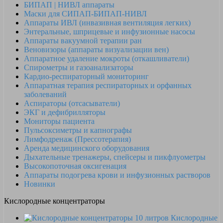
БИПАП | НИВЛ аппараты
Маски для СИПАП-БИПАП-НИВЛ
Аппараты ИВЛ (инвазивная вентиляция легких)
Энтеральные, шприцевые и инфузионные насосы
Аппараты вакуумной терапии ран
Веновизоры (аппараты визуализации вен)
Аппаратное удаление мокроты (откашливатели)
Спирометры и газоанализаторы
Кардио-респираторный мониторинг
Аппаратная терапия респираторных и орфанных
заболеваний
Аспираторы (отсасыватели)
ЭКГ и дефибрилляторы
Мониторы пациента
Пульсоксиметры и капнографы
Лимфодренаж (Прессотерапия)
Аренда медицинского оборудования
Дыхательные тренажеры, спейсеры и пикфлуометры
Высокопоточная оксигенация
Аппараты подогрева крови и инфузионных растворов
Новинки
Кислородные концентраторы
Кислородные