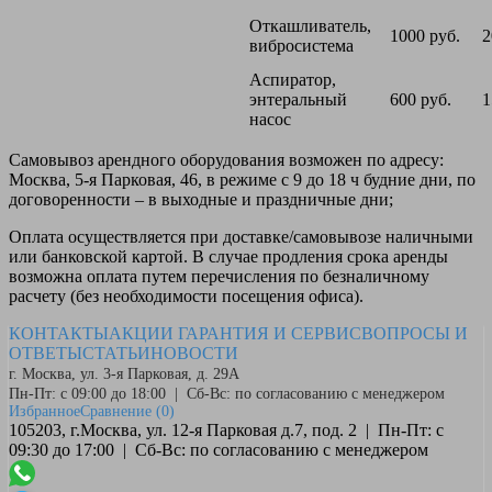
Откашливатель,
1000 руб.
2
вибросистема
Аспиратор,
энтеральный
600 руб.
1
насос
Самовывоз
арендного оборудования возможен по адресу:
Москва, 5-я Парковая, 46, в режиме с 9 до 18 ч будние дни, по
договоренности – в выходные и праздничные дни;
Оплата
осуществляется при доставке/самовывозе наличными
или банковской картой. В случае продления срока аренды
возможна оплата путем перечисления по безналичному
расчету (без необходимости посещения офиса).
КОНТАКТЫ
АКЦИИ
ГАРАНТИЯ И СЕРВИС
ВОПРОСЫ И
ОТВЕТЫ
СТАТЬИ
НОВОСТИ
г. Москва, ул. 3-я Парковая, д. 29А
Пн-Пт: с 09:00 до 18:00 | Сб-Вс: по согласованию с менеджером
Избранное
Сравнение
(0)
105203, г.Москва, ул. 12-я Парковая д.7, под. 2 | Пн-Пт: с
09:30 до 17:00 | Сб-Вс: по согласованию с менеджером