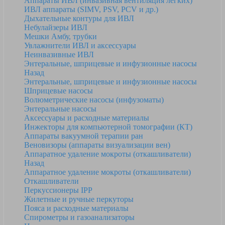
Аппараты ИВЛ (инвазивная вентиляция легких)
ИВЛ аппараты (SIMV, PSV, PCV и др.)
Дыхательные контуры для ИВЛ
Небулайзеры ИВЛ
Мешки Амбу, трубки
Увлажнители ИВЛ и аксессуары
Неинвазивные ИВЛ
Энтеральные, шприцевые и инфузионные насосы
Назад
Энтеральные, шприцевые и инфузионные насосы
Шприцевые насосы
Волюметрические насосы (инфузоматы)
Энтеральные насосы
Аксессуары и расходные материалы
Инжекторы для компьютерной томографии (КТ)
Аппараты вакуумной терапии ран
Веновизоры (аппараты визуализации вен)
Аппаратное удаление мокроты (откашливатели)
Назад
Аппаратное удаление мокроты (откашливатели)
Откашливатели
Перкуссионеры IPP
Жилетные и ручные перкуторы
Пояса и расходные материалы
Спирометры и газоанализаторы