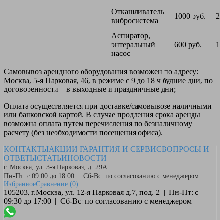
Откашливатель,
1000 руб.
2
вибросистема
Аспиратор,
энтеральный
600 руб.
1
насос
Самовывоз
арендного оборудования возможен по адресу:
Москва, 5-я Парковая, 46, в режиме с 9 до 18 ч будние дни, по
договоренности – в выходные и праздничные дни;
Оплата
осуществляется при доставке/самовывозе наличными
или банковской картой. В случае продления срока аренды
возможна оплата путем перечисления по безналичному
расчету (без необходимости посещения офиса).
КОНТАКТЫ
АКЦИИ
ГАРАНТИЯ И СЕРВИС
ВОПРОСЫ И
ОТВЕТЫ
СТАТЬИ
НОВОСТИ
г. Москва, ул. 3-я Парковая, д. 29А
Пн-Пт: с 09:00 до 18:00 | Сб-Вс: по согласованию с менеджером
Избранное
Сравнение
(0)
105203, г.Москва, ул. 12-я Парковая д.7, под. 2 | Пн-Пт: с
09:30 до 17:00 | Сб-Вс: по согласованию с менеджером