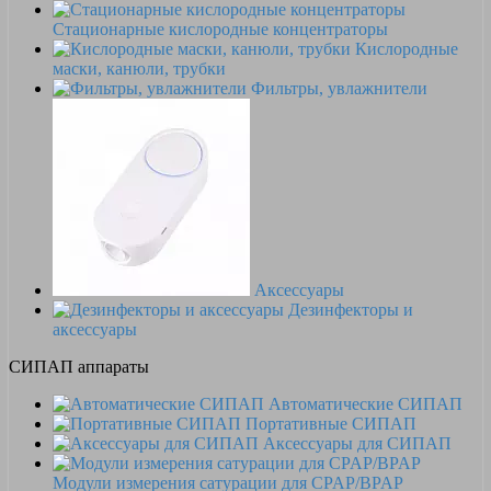
Стационарные кислородные концентраторы
Кислородные
маски, канюли, трубки
Фильтры, увлажнители
Аксессуары
Дезинфекторы и
аксессуары
СИПАП аппараты
Автоматические СИПАП
Портативные СИПАП
Аксессуары для СИПАП
Модули измерения сатурации для CPAP/BPAP