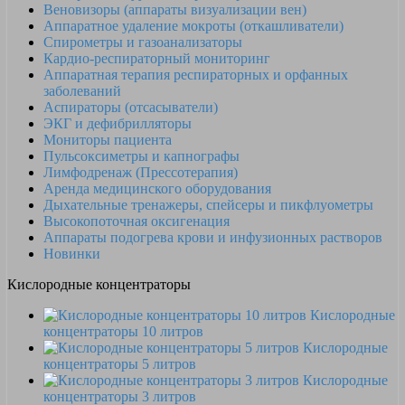
Веновизоры (аппараты визуализации вен)
Аппаратное удаление мокроты (откашливатели)
Спирометры и газоанализаторы
Кардио-респираторный мониторинг
Аппаратная терапия респираторных и орфанных
заболеваний
Аспираторы (отсасыватели)
ЭКГ и дефибрилляторы
Мониторы пациента
Пульсоксиметры и капнографы
Лимфодренаж (Прессотерапия)
Аренда медицинского оборудования
Дыхательные тренажеры, спейсеры и пикфлуометры
Высокопоточная оксигенация
Аппараты подогрева крови и инфузионных растворов
Новинки
Кислородные концентраторы
Кислородные
концентраторы 10 литров
Кислородные
концентраторы 5 литров
Кислородные
концентраторы 3 литров