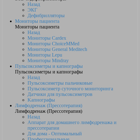
Назад
ЭКГ
Дефибрилляторы
Мониторы пациента
Мониторы пациента
Назад
Мониторы Cardex
Мониторы ChoiceMMed
Мониторы General Meditech
Мониторы Lepu
Мониторы Mindray
Пульсоксиметры и капнографы
Пульсоксиметры и капнографы
Назад
Пульсоксиметры пальчиковые
Пульсоксиметр суточного мониторинга
Датчики для пульсоксиметров
Kапнографы
Лимфодренаж (Прессотерапия)
Лимфодренаж (Прессотерапия)
Назад
Аппарат для домашнего лимфодренажа и
прессотерапии
Для дома - Оптимальный
Профессиональные