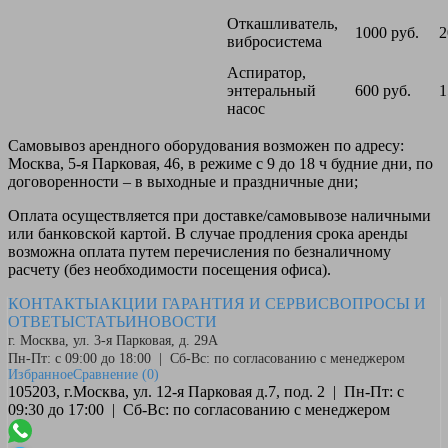
Откашливатель,
1000 руб.
2
вибросистема
Аспиратор,
энтеральный
600 руб.
1
насос
Самовывоз
арендного оборудования возможен по адресу:
Москва, 5-я Парковая, 46, в режиме с 9 до 18 ч будние дни, по
договоренности – в выходные и праздничные дни;
Оплата
осуществляется при доставке/самовывозе наличными
или банковской картой. В случае продления срока аренды
возможна оплата путем перечисления по безналичному
расчету (без необходимости посещения офиса).
КОНТАКТЫ
АКЦИИ
ГАРАНТИЯ И СЕРВИС
ВОПРОСЫ И
ОТВЕТЫ
СТАТЬИ
НОВОСТИ
г. Москва, ул. 3-я Парковая, д. 29А
Пн-Пт: с 09:00 до 18:00 | Сб-Вс: по согласованию с менеджером
Избранное
Сравнение
(0)
105203, г.Москва, ул. 12-я Парковая д.7, под. 2 | Пн-Пт: с
09:30 до 17:00 | Сб-Вс: по согласованию с менеджером