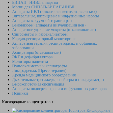
БИПАП | НИВЛ аппараты
Маски для СИПАП-БИПАП-НИВЛ
Аппараты ИВЛ (инвазивная вентиляция легких)
Энтеральные, шприцевые и инфузионные насосы
Аппараты вакуумной терапии ран
Веновизоры (аппараты визуализации вен)
Аппаратное удаление мокроты (откашливатели)
Спирометры и газоанализаторы
Кардио-респираторный мониторинг
Аппаратная терапия респираторных и орфанных
заболеваний
Аспираторы (отсасыватели)
ЭКГ и дефибрилляторы
Мониторы пациента
Пульсоксиметры и капнографы
Лимфодренаж (Прессотерапия)
Аренда медицинского оборудования
Дыхательные тренажеры, спейсеры и пикфлуометры
Высокопоточная оксигенация
Аппараты подогрева крови и инфузионных растворов
Новинки
Кислородные концентраторы
Кислородные