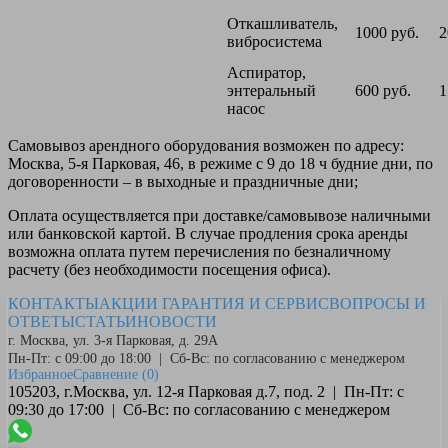
Откашливатель,
1000 руб.
2
вибросистема
Аспиратор,
энтеральный
600 руб.
1
насос
Самовывоз
арендного оборудования возможен по адресу:
Москва, 5-я Парковая, 46, в режиме с 9 до 18 ч будние дни, по
договоренности – в выходные и праздничные дни;
Оплата
осуществляется при доставке/самовывозе наличными
или банковской картой. В случае продления срока аренды
возможна оплата путем перечисления по безналичному
расчету (без необходимости посещения офиса).
КОНТАКТЫ
АКЦИИ
ГАРАНТИЯ И СЕРВИС
ВОПРОСЫ И
ОТВЕТЫ
СТАТЬИ
НОВОСТИ
г. Москва, ул. 3-я Парковая, д. 29А
Пн-Пт: с 09:00 до 18:00 | Сб-Вс: по согласованию с менеджером
Избранное
Сравнение
(0)
105203, г.Москва, ул. 12-я Парковая д.7, под. 2 | Пн-Пт: с
09:30 до 17:00 | Сб-Вс: по согласованию с менеджером