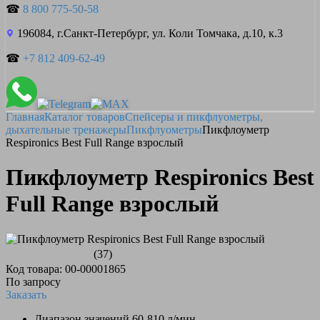
☎
8 800 775-50-58
196084, г.Санкт-Петербург, ул. Коли Томчака, д.10, к.3
☎
+7 812 409-62-49
Главная
Каталог товаров
Спейсеры и пикфлуометры,
дыхательные тренажеры
Пикфлуометры
Пикфлоуметр
Respironics Best Full Range взрослый
Пикфлоуметр Respironics Best
Full Range взрослый
(37)
Код товара: 00-00001865
По запросу
Заказать
Диапазон значений 60-810 л/мин