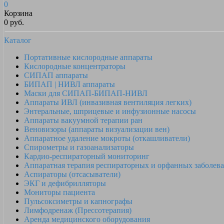
0
Корзина
0 руб.
Каталог
Портативные кислородные аппараты
Кислородные концентраторы
СИПАП аппараты
БИПАП | НИВЛ аппараты
Маски для СИПАП-БИПАП-НИВЛ
Аппараты ИВЛ (инвазивная вентиляция легких)
Энтеральные, шприцевые и инфузионные насосы
Аппараты вакуумной терапии ран
Веновизоры (аппараты визуализации вен)
Аппаратное удаление мокроты (откашливатели)
Спирометры и газоанализаторы
Кардио-респираторный мониторинг
Аппаратная терапия респираторных и орфанных заболев
Аспираторы (отсасыватели)
ЭКГ и дефибрилляторы
Мониторы пациента
Пульсоксиметры и капнографы
Лимфодренаж (Прессотерапия)
Аренда медицинского оборудования