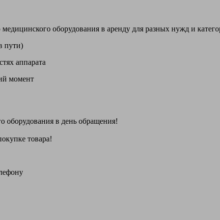
цинского оборудования в аренду для разных нужд и категори
в пути)
стях аппарата
щий момент
го оборудования
в день обращения
!
покупке товара!
елефону