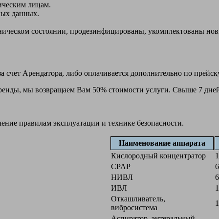
ическим лицам.
ных данных.
ехническом состоянии, продезинфицированы, укомплектованы н
а счет Арендатора, либо оплачивается дополнительно по прейск
 аренды, мы возвращаем Вам 50% стоимости услуги. Свыше 7 дней
чение правилам эксплуатации и технике безопасности.
Наименование аппарата
Кислородный концентратор
1
CPAP
6
НИВЛ
6
ИВЛ
1
Откашливатель,
1
вибросистема
Аспиратор, энтеральный