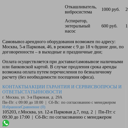
Откашливатель,
1000 руб.
2
вибросистема
Аспиратор,
энтеральный
600 руб.
1
насос
Самовывоз
арендного оборудования возможен по адресу:
Москва, 5-я Парковая, 46, в режиме с 9 до 18 ч будние дни, по
договоренности – в выходные и праздничные дни;
Оплата
осуществляется при доставке/самовывозе наличными
или банковской картой. В случае продления срока аренды
возможна оплата путем перечисления по безналичному
расчету (без необходимости посещения офиса).
КОНТАКТЫ
АКЦИИ
ГАРАНТИЯ И СЕРВИС
ВОПРОСЫ И
ОТВЕТЫ
СТАТЬИ
НОВОСТИ
г. Москва, ул. 3-я Парковая, д. 29А
Пн-Пт: с 09:00 до 18:00 | Сб-Вс: по согласованию с менеджером
Избранное
Сравнение
(0)
105203, г.Москва, ул. 12-я Парковая д.7, под. 2 | Пн-Пт: с
09:30 до 17:00 | Сб-Вс: по согласованию с менеджером