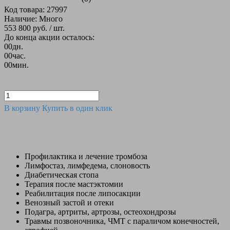
Код товара: 27997
Наличие: Много
553 800 руб.
/ шт.
До конца акции осталось:
00
дн.
00
час.
00
мин.
В корзину
Купить в один клик
Профилактика и лечение тромбоза
Лимфостаз, лимфедема, слоновость
Диабетическая стопа
Терапия после мастэктомии
Реабилитация после липосакции
Венозный застой и отеки
Подагра, артриты, артрозы, остеохондрозы
Травмы позвоночника, ЧМТ с параличом конечностей,