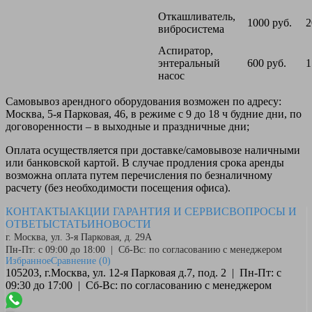
Откашливатель,
1000 руб.
2
вибросистема
Аспиратор,
энтеральный
600 руб.
1
насос
Самовывоз
арендного оборудования возможен по адресу:
Москва, 5-я Парковая, 46, в режиме с 9 до 18 ч будние дни, по
договоренности – в выходные и праздничные дни;
Оплата
осуществляется при доставке/самовывозе наличными
или банковской картой. В случае продления срока аренды
возможна оплата путем перечисления по безналичному
расчету (без необходимости посещения офиса).
КОНТАКТЫ
АКЦИИ
ГАРАНТИЯ И СЕРВИС
ВОПРОСЫ И
ОТВЕТЫ
СТАТЬИ
НОВОСТИ
г. Москва, ул. 3-я Парковая, д. 29А
Пн-Пт: с 09:00 до 18:00 | Сб-Вс: по согласованию с менеджером
Избранное
Сравнение
(0)
105203, г.Москва, ул. 12-я Парковая д.7, под. 2 | Пн-Пт: с
09:30 до 17:00 | Сб-Вс: по согласованию с менеджером