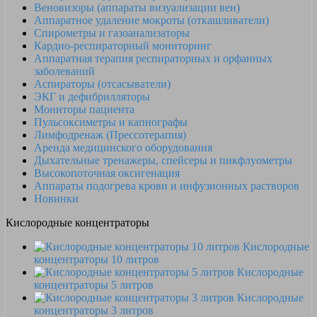
Веновизоры (аппараты визуализации вен)
Аппаратное удаление мокроты (откашливатели)
Спирометры и газоанализаторы
Кардио-респираторный мониторинг
Аппаратная терапия респираторных и орфанных
заболеваний
Аспираторы (отсасыватели)
ЭКГ и дефибрилляторы
Мониторы пациента
Пульсоксиметры и капнографы
Лимфодренаж (Прессотерапия)
Аренда медицинского оборудования
Дыхательные тренажеры, спейсеры и пикфлуометры
Высокопоточная оксигенация
Аппараты подогрева крови и инфузионных растворов
Новинки
Кислородные концентраторы
Кислородные
концентраторы 10 литров
Кислородные
концентраторы 5 литров
Кислородные
концентраторы 3 литров