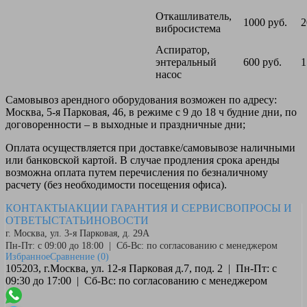
Откашливатель,
1000 руб.
2
вибросистема
Аспиратор,
энтеральный
600 руб.
1
насос
Самовывоз
арендного оборудования возможен по адресу:
Москва, 5-я Парковая, 46, в режиме с 9 до 18 ч будние дни, по
договоренности – в выходные и праздничные дни;
Оплата
осуществляется при доставке/самовывозе наличными
или банковской картой. В случае продления срока аренды
возможна оплата путем перечисления по безналичному
расчету (без необходимости посещения офиса).
КОНТАКТЫ
АКЦИИ
ГАРАНТИЯ И СЕРВИС
ВОПРОСЫ И
ОТВЕТЫ
СТАТЬИ
НОВОСТИ
г. Москва, ул. 3-я Парковая, д. 29А
Пн-Пт: с 09:00 до 18:00 | Сб-Вс: по согласованию с менеджером
Избранное
Сравнение
(0)
105203, г.Москва, ул. 12-я Парковая д.7, под. 2 | Пн-Пт: с
09:30 до 17:00 | Сб-Вс: по согласованию с менеджером