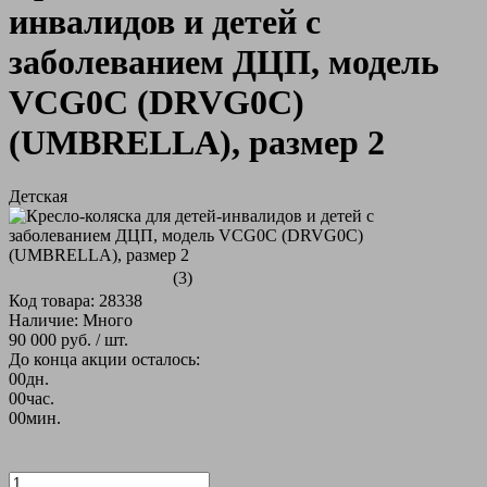
инвалидов и детей с
заболеванием ДЦП, модель
VCG0C (DRVG0C)
(UMBRELLA), размер 2
Детская
(3)
Код товара: 28338
Наличие: Много
90 000 руб.
/ шт.
До конца акции осталось:
00
дн.
00
час.
00
мин.