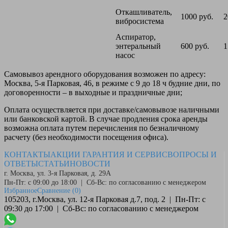
Откашливатель,
1000 руб.
2
вибросистема
Аспиратор,
энтеральный
600 руб.
1
насос
Самовывоз
арендного оборудования возможен по адресу:
Москва, 5-я Парковая, 46, в режиме с 9 до 18 ч будние дни, по
договоренности – в выходные и праздничные дни;
Оплата
осуществляется при доставке/самовывозе наличными
или банковской картой. В случае продления срока аренды
возможна оплата путем перечисления по безналичному
расчету (без необходимости посещения офиса).
КОНТАКТЫ
АКЦИИ
ГАРАНТИЯ И СЕРВИС
ВОПРОСЫ И
ОТВЕТЫ
СТАТЬИ
НОВОСТИ
г. Москва, ул. 3-я Парковая, д. 29А
Пн-Пт: с 09:00 до 18:00 | Сб-Вс: по согласованию с менеджером
Избранное
Сравнение
(0)
105203, г.Москва, ул. 12-я Парковая д.7, под. 2 | Пн-Пт: с
09:30 до 17:00 | Сб-Вс: по согласованию с менеджером