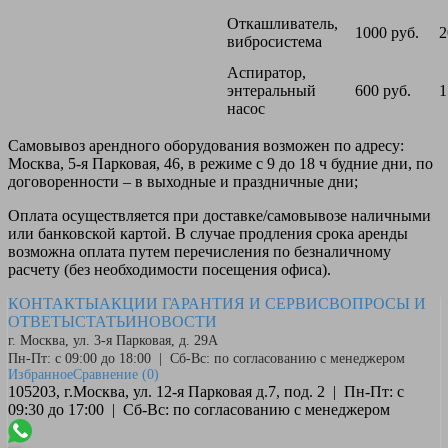
Откашливатель,
1000 руб.
2
вибросистема
Аспиратор,
энтеральный
600 руб.
1
насос
Самовывоз
арендного оборудования возможен по адресу:
Москва, 5-я Парковая, 46, в режиме с 9 до 18 ч будние дни, по
договоренности – в выходные и праздничные дни;
Оплата
осуществляется при доставке/самовывозе наличными
или банковской картой. В случае продления срока аренды
возможна оплата путем перечисления по безналичному
расчету (без необходимости посещения офиса).
КОНТАКТЫ
АКЦИИ
ГАРАНТИЯ И СЕРВИС
ВОПРОСЫ И
ОТВЕТЫ
СТАТЬИ
НОВОСТИ
г. Москва, ул. 3-я Парковая, д. 29А
Пн-Пт: с 09:00 до 18:00 | Сб-Вс: по согласованию с менеджером
Избранное
Сравнение
(0)
105203, г.Москва, ул. 12-я Парковая д.7, под. 2 | Пн-Пт: с
09:30 до 17:00 | Сб-Вс: по согласованию с менеджером