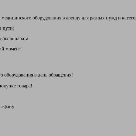
цинского оборудования в аренду для разных нужд и категори
в пути)
стях аппарата
щий момент
го оборудования
в день обращения
!
покупке товара!
елефону