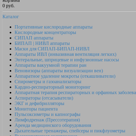
Корзина
0 руб.
Каталог
Портативные кислородные аппараты
Кислородные концентраторы
СИПАП аппараты
БИПАП | НИВЛ аппараты
Маски для СИПАП-БИПАП-НИВЛ
Аппараты ИВЛ (инвазивная вентиляция легких)
Энтеральные, шприцевые и инфузионные насосы
Аппараты вакуумной терапии ран
Веновизоры (аппараты визуализации вен)
Аппаратное удаление мокроты (откашливатели)
Спирометры и газоанализаторы
Кардио-респираторный мониторинг
Аппаратная терапия респираторных и орфанных заболев
Аспираторы (отсасыватели)
ЭКГ и дефибрилляторы
Мониторы пациента
Пульсоксиметры и капнографы
Лимфодренаж (Прессотерапия)
Аренда медицинского оборудования
Дыхательные тренажеры, спейсеры и пикфлуометры