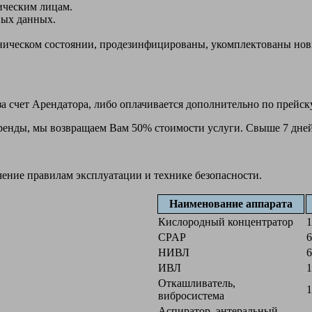
ическим лицам.
ных данных.
ехническом состоянии, продезинфицированы, укомплектованы н
а счет Арендатора, либо оплачивается дополнительно по прейск
 аренды, мы возвращаем Вам 50% стоимости услуги. Свыше 7 дней
чение правилам эксплуатации и технике безопасности.
Наименование аппарата
Кислородный концентратор
1
CPAP
6
НИВЛ
6
ИВЛ
1
Откашливатель,
1
вибросистема
Аспиратор, энтеральный