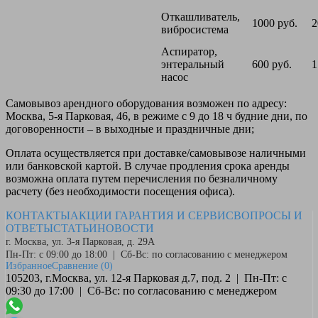
Откашливатель,
1000 руб.
2
вибросистема
Аспиратор,
энтеральный
600 руб.
1
насос
Самовывоз
арендного оборудования возможен по адресу:
Москва, 5-я Парковая, 46, в режиме с 9 до 18 ч будние дни, по
договоренности – в выходные и праздничные дни;
Оплата
осуществляется при доставке/самовывозе наличными
или банковской картой. В случае продления срока аренды
возможна оплата путем перечисления по безналичному
расчету (без необходимости посещения офиса).
КОНТАКТЫ
АКЦИИ
ГАРАНТИЯ И СЕРВИС
ВОПРОСЫ И
ОТВЕТЫ
СТАТЬИ
НОВОСТИ
г. Москва, ул. 3-я Парковая, д. 29А
Пн-Пт: с 09:00 до 18:00 | Сб-Вс: по согласованию с менеджером
Избранное
Сравнение
(0)
105203, г.Москва, ул. 12-я Парковая д.7, под. 2 | Пн-Пт: с
09:30 до 17:00 | Сб-Вс: по согласованию с менеджером