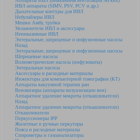
Аппараты ИВЛ (инвазивная вентиляция легких)
ИВЛ аппараты (SIMV, PSV, PCV и др.)
Дыхательные контуры для ИВЛ
Небулайзеры ИВЛ
Мешки Амбу, трубки
Увлажнители ИВЛ и аксессуары
Неинвазивные ИВЛ
Энтеральные, шприцевые и инфузионные насосы
Назад
Энтеральные, шприцевые и инфузионные насосы
Шприцевые насосы
Волюметрические насосы (инфузоматы)
Энтеральные насосы
Аксессуары и расходные материалы
Инжекторы для компьютерной томографии (КТ)
Аппараты вакуумной терапии ран
Веновизоры (аппараты визуализации вен)
Аппаратное удаление мокроты (откашливатели)
Назад
Аппаратное удаление мокроты (откашливатели)
Откашливатели
Перкуссионеры IPP
Жилетные и ручные перкуторы
Пояса и расходные материалы
Спирометры и газоанализаторы