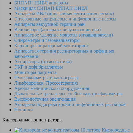
БИПАП | НИВЛ аппараты
Маски для СИПАП-БИПАП-НИВЛ
Аппараты ИВЛ (инвазивная вентиляция легких)
Энтеральные, шприцевые и инфузионные насосы
Аппараты вакуумной терапии ран
Веновизоры (аппараты визуализации вен)
Аппаратное удаление мокроты (откашливатели)
Спирометры и газоанализаторы
Кардио-респираторный мониторинг
Аппаратная терапия респираторных и орфанных
заболеваний
Аспираторы (отсасыватели)
ЭКГ и дефибрилляторы
Мониторы пациента
Пульсоксиметры и капнографы
Лимфодренаж (Прессотерапия)
Аренда медицинского оборудования
Дыхательные тренажеры, спейсеры и пикфлуометры
Высокопоточная оксигенация
Аппараты подогрева крови и инфузионных растворов
Новинки
Кислородные концентраторы
Кислородные