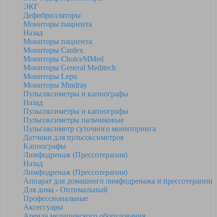
ЭКГ
Дефибрилляторы
Мониторы пациента
Назад
Мониторы пациента
Мониторы Cardex
Мониторы ChoiceMMed
Мониторы General Meditech
Мониторы Lepu
Мониторы Mindray
Пульсоксиметры и капнографы
Назад
Пульсоксиметры и капнографы
Пульсоксиметры пальчиковые
Пульсоксиметр суточного мониторинга
Датчики для пульсоксиметров
Kапнографы
Лимфодренаж (Прессотерапия)
Назад
Лимфодренаж (Прессотерапия)
Аппарат для домашнего лимфодренажа и прессотерапии
Для дома - Оптимальный
Профессиональные
Аксессуары
Аренда медицинского оборудования